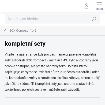
Přejít
na
obsah
Hledat
SCX Compact 1:43
kompletní sety
Vítejte na naší stránce, kde pro vás máme připravené kompletní
sety autodráh SCX Compact v měřítku 1:43. Tyto autodráhy jsou
cenově dostupné, ale přesto nabízí vysokou kvalitu, kterou
zajišťuje jejich výrobce. Zvláštní důraz je u těchto autodráh kladen
na kompaktní rozměry a zaručenou skvělou zábavu, kterou si užijí
jak děti, tak i dospělí. Kompletní sety jsou snadno sestavitelné,
takže ihned po jejich sestavení můžete začít závodit.
Ř