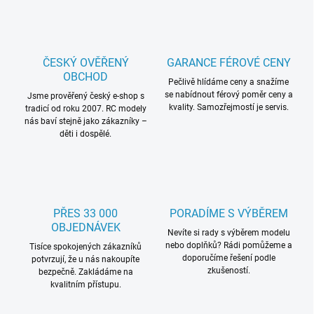
l
á
d
a
c
ČESKÝ OVĚŘENÝ
GARANCE FÉROVÉ CENY
í
OBCHOD
p
Pečlivě hlídáme ceny a snažíme
se nabídnout férový poměr ceny a
r
Jsme prověřený český e-shop s
kvality. Samozřejmostí je servis.
tradicí od roku 2007. RC modely
v
nás baví stejně jako zákazníky –
k
děti i dospělé.
y
v
ý
p
i
s
PŘES 33 000
PORADÍME S VÝBĚREM
u
OBJEDNÁVEK
Nevíte si rady s výběrem modelu
nebo doplňků? Rádi pomůžeme a
Tisíce spokojených zákazníků
doporučíme řešení podle
potvrzují, že u nás nakoupíte
zkušeností.
bezpečně. Zakládáme na
kvalitním přístupu.