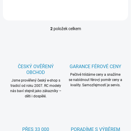
modelu realistický zvuk. Má
modelu realistický zvuk. Má
nastavitelnou hlasitost,
nastavitelnou hlasitost,
synchronizováno s
synchronizováno s
plynovou...
plynovou...
2
položek celkem
O
v
l
á
d
a
c
ČESKÝ OVĚŘENÝ
GARANCE FÉROVÉ CENY
í
OBCHOD
p
Pečlivě hlídáme ceny a snažíme
se nabídnout férový poměr ceny a
r
Jsme prověřený český e-shop s
kvality. Samozřejmostí je servis.
tradicí od roku 2007. RC modely
v
nás baví stejně jako zákazníky –
k
děti i dospělé.
y
v
ý
p
i
s
PŘES 33 000
PORADÍME S VÝBĚREM