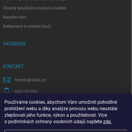
Zásady používání souborů cookies
Napište nám
Reklamace a vrácení zboží
FACEBOOK
KONTAKT
himoto
@
atlas.cz
606 293 863
Používáme cookies, abychom Vám umožnili pohodlné
https://www.facebook.com/himotocz
prohlížení webu a díky analýze provozu webu neustále
zlepšovali jeho funkce, výkon a použitelnost. Více
o
podmínkách ochrany osobních údajů
najdete
zde
.
SEO specialista | optimalizace Eshopu | Shoptet