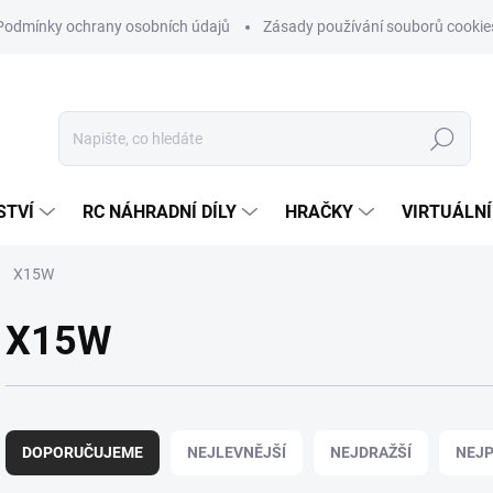
Podmínky ochrany osobních údajů
Zásady používání souborů cookie
Hledat
STVÍ
RC NÁHRADNÍ DÍLY
HRAČKY
VIRTUÁLNÍ
X15W
X15W
Ř
a
DOPORUČUJEME
NEJLEVNĚJŠÍ
NEJDRAŽŠÍ
NEJP
z
e