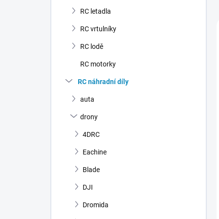
n
RC letadla
í
p
RC vrtulníky
a
n
RC lodě
e
RC motorky
l
RC náhradní díly
auta
drony
4DRC
Eachine
Blade
DJI
Dromida