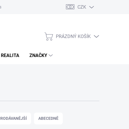
CZK
s
Napište nám
Reklamace a vrácení zboží
PRÁZDNÝ KOŠÍK
NÁKUPNÍ
KOŠÍK
 REALITA
ZNAČKY
RODÁVANĚJŠÍ
ABECEDNĚ