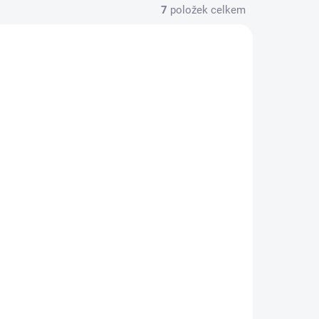
7
položek celkem
5W-S02
SY15W-S01
KLADEM
SKLADEM
X15W - lože motoru s
převodem
79 Kč
Do košíku