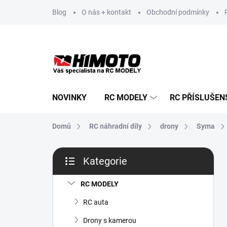
Přejít
Blog
O nás + kontakt
Obchodní podmínky
na
obsah
NOVINKY
RC MODELY
RC PŘÍSLUŠEN
Domů
RC náhradní díly
drony
Syma
P
Kategorie
o
Přeskočit
s
kategorie
t
RC MODELY
r
RC auta
a
n
Drony s kamerou