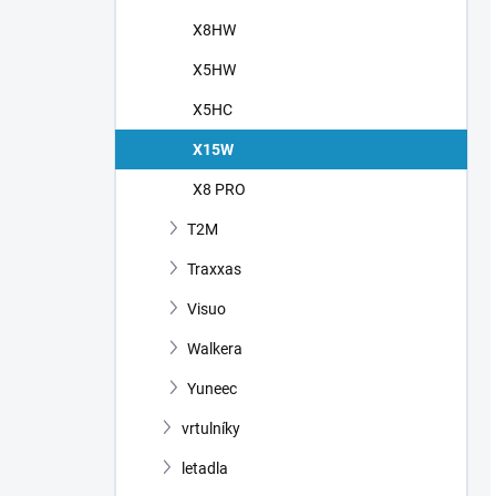
X8HW
X5HW
X5HC
X15W
X8 PRO
T2M
Traxxas
Visuo
Walkera
Yuneec
vrtulníky
letadla