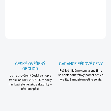
−
+
Přidat do košíku
Dvoukanálový volantový vysílač pro RC modely aut Himoto v
měřítku 1:18
ZEPTAT SE
HLÍDAT
ČESKÝ OVĚŘENÝ
GARANCE FÉROVÉ CENY
OBCHOD
Pečlivě hlídáme ceny a snažíme
se nabídnout férový poměr ceny a
Jsme prověřený český e-shop s
kvality. Samozřejmostí je servis.
tradicí od roku 2007. RC modely
nás baví stejně jako zákazníky –
děti i dospělé.