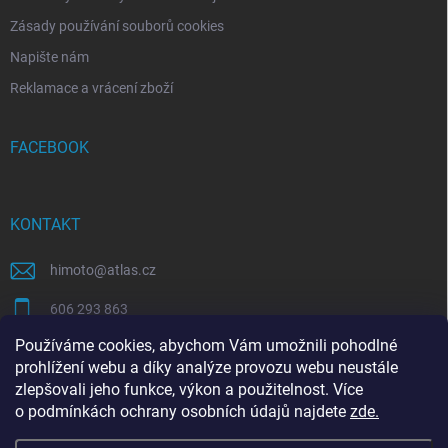
Zásady používání souborů cookies
Napište nám
Reklamace a vrácení zboží
FACEBOOK
KONTAKT
himoto
@
atlas.cz
606 293 863
Používáme cookies, abychom Vám umožnili pohodlné
https://www.facebook.com/himotocz
prohlížení webu a díky analýze provozu webu neustále
zlepšovali jeho funkce, výkon a použitelnost. Více
o
podmínkách ochrany osobních údajů
najdete
zde
.
SEO specialista | optimalizace Eshopu | Shoptet