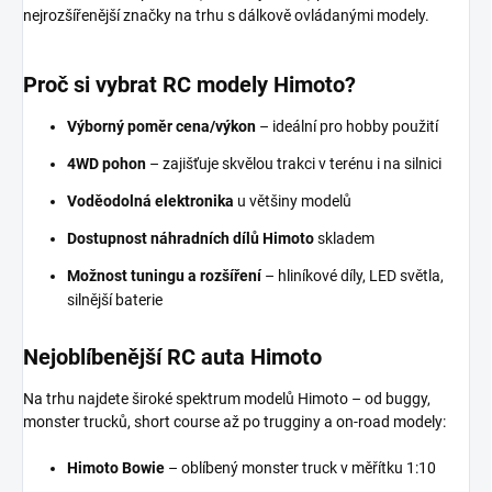
nejrozšířenější značky na trhu s dálkově ovládanými modely.
Proč si vybrat
RC modely Himoto?
Výborný poměr cena/výkon
– ideální pro hobby použití
4WD pohon
– zajišťuje skvělou trakci v terénu i na silnici
Voděodolná elektronika
u většiny modelů
Dostupnost náhradních dílů Himoto
skladem
Možnost tuningu a rozšíření
– hliníkové díly, LED světla,
silnější baterie
Nejoblíbenější RC auta Himoto
Na trhu najdete široké spektrum modelů Himoto – od buggy,
monster trucků, short course až po trugginy a on-road modely:
Himoto Bowie
– oblíbený monster truck v měřítku 1:10