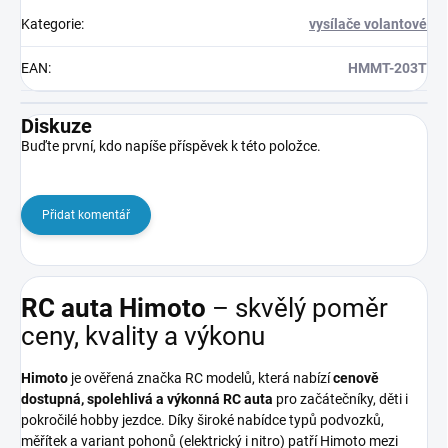
Kategorie
:
vysílače volantové
EAN
:
HMMT-203T
Diskuze
Buďte první, kdo napíše příspěvek k této položce.
Přidat komentář
RC auta Himoto
– skvělý poměr
ceny, kvality a výkonu
Himoto
je ověřená značka RC modelů, která nabízí
cenově
dostupná, spolehlivá a výkonná RC auta
pro začátečníky, děti i
pokročilé hobby jezdce. Díky široké nabídce typů podvozků,
měřítek a variant pohonů (elektrický i nitro) patří Himoto mezi