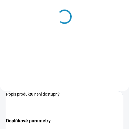
Přijímač s regulátorem
Himoto MT-203RE
(2.4GHz)
549 Kč
Do košíku
Dvoukanálový přijímač s
regulátorem pro rc modely aut
Himoto v měřítku 1:18
Popis produktu není dostupný
Doplňkové parametry