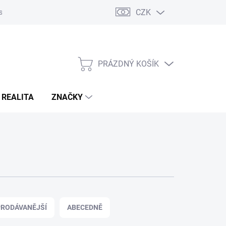
CZK
s
Napište nám
Reklamace a vrácení zboží
PRÁZDNÝ KOŠÍK
NÁKUPNÍ
KOŠÍK
 REALITA
ZNAČKY
RODÁVANĚJŠÍ
ABECEDNĚ