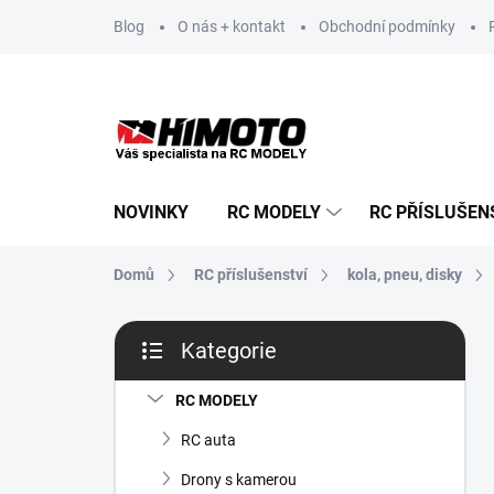
Přejít
Blog
O nás + kontakt
Obchodní podmínky
na
obsah
NOVINKY
RC MODELY
RC PŘÍSLUŠEN
Domů
RC příslušenství
kola, pneu, disky
P
Kategorie
o
Přeskočit
s
kategorie
t
RC MODELY
r
RC auta
a
n
Drony s kamerou