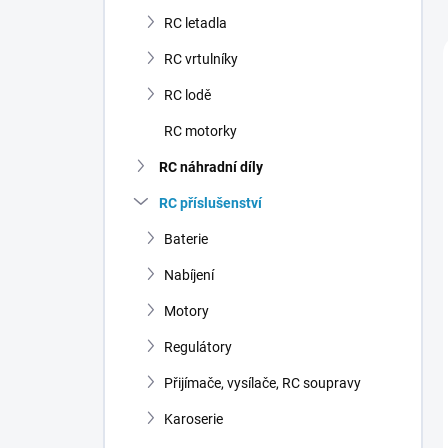
n
RC letadla
í
p
RC vrtulníky
a
n
RC lodě
e
RC motorky
l
RC náhradní díly
RC příslušenství
Baterie
Nabíjení
Motory
Regulátory
Přijímače, vysílače, RC soupravy
Karoserie