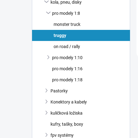
kola, pneu, disky
pro modely 1:8
monster truck
truggy
on road / rally
pro modely 1:10
pro modely 1:16
pro modely 1:18
Pastorky
Konektory a kabely
kuličková ložiska
kufry, tašky, boxy
fpv systémy