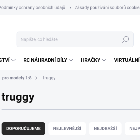
Podmínky ochrany osobních údajů
Zásady používání souborů cookie
Hledat
STVÍ
RC NÁHRADNÍ DÍLY
HRAČKY
VIRTUÁLNÍ
pro modely 1:8
truggy
truggy
Ř
a
DOPORUČUJEME
NEJLEVNĚJŠÍ
NEJDRAŽŠÍ
NEJP
z
e