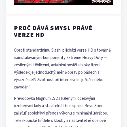
PROČ DÁVÁ SMYSL PRÁVĚ
VERZE HD
Oproti standardnímu Slashi přichází verze HD s továrně
nainstalovanými komponenty Extreme Heavy Duty —
zesílenými těhlicemi, axiálními nosiči a bloky řízení.
Výsledek je jednoduchý: méně oprav po pádech a
výrazně delší životnost při intenzivním ježdění nebo
závodění.
Převodovka Magnum 272 s kalenými ocelovými
ozubenými koly a stavitelná třecí spojka Revo Spec
zajišťují spolehlivý přenos výkonu s minimální údržbou.
Teleskopické hřídele s klouby a nastavitelné ocelové