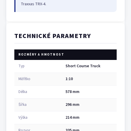
Traxxas TRX-4.
TECHNICKÉ PARAMETRY
ROZMĚRY A HMOTNOST
Short Course Truck
Typ
1:10
Měřítko
578 mm
Délka
296 mm
Šířka
214 mm
Výška
335 mm
Rozvor