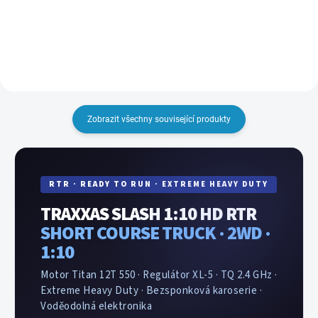
technologii RFID nabíječ sám
hmotnost 281g. Akumulátor je
identifikuje připojený typ
vybaven novým konektorem
akumulátoru a sám nastaví
Traxxas iD.
parametry nabíjení. Pouze
zapojíte...
Zobrazit všechny související produkty
RTR · READY TO RUN · EXTREME HEAVY DUTY
TRAXXAS SLASH 1:10 HD RTR
SHORT COURSE TRUCK · 2WD ·
1:10
Motor Titan 12T 550 · Regulátor XL-5 · TQ 2.4 GHz ·
Extreme Heavy Duty · Bezsponková karoserie ·
Voděodolná elektronika