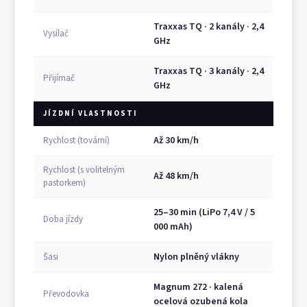
Traxxas TQ · 2 kanály · 2,4
Vysílač
GHz
Traxxas TQ · 3 kanály · 2,4
Přijímač
GHz
JÍZDNÍ VLASTNOSTI
Až 30 km/h
Rychlost (tovární)
Rychlost (s volitelným
Až 48 km/h
pastorkem)
25–30 min (LiPo 7,4 V / 5
Doba jízdy
000 mAh)
Nylon plněný vlákny
Šasi
Magnum 272 · kalená
Převodovka
ocelová ozubená kola