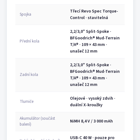
Třecí Revo Spec Torque-
Spojka
Control · stavitelná
2,2/3,0" Split-Spoke ·
BFGoodrich® Mud-Terrain
Přední kola
T/A® · 109 × 43 mm ·
unašeč 12 mm
2,2/3,0" Split-Spoke ·
BFGoodrich® Mud-Terrain
Zadní kola
T/A® · 109 × 43 mm ·
unašeč 12 mm
Olejové · vysoký zdvih ·
Tlumiče
duální X-kroužky
Akumulátor (součást
NiMH 8,4 V / 3 000 mAh
balení)
USB-C 40 W · pouze pro