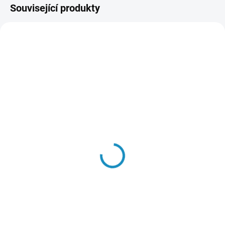
Související produkty
SKLADEM
SKLADEM
(3 KS)
(4 KS)
Nabíječka Traxxas EZ-
Baterie Li-Pol Traxxas
Peak Plus 50W / 4A
5000mAh 25C 7.4V (2S)
1 549 Kč
1 649 Kč
Do košíku
Do košíku
Nový systém Traxxas iD je
LiPol baterie Traxxas 2 články 7.4
nejjednodušší způsob, jak nabíjet
V 5000 mAh pro RC modely aut.
baterie! Díky dnes zcela běžné
Rozměry 25 x 45 x 135 mm,