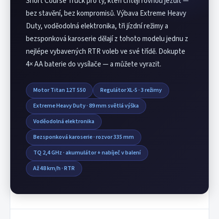
Short Course Truck pro ty, kteří chtějí rovnou jezdit —
bez stavění, bez kompromisů. Výbava Extreme Heavy
Duty, voděodolná elektronika, tři jízdní režimy a
bezsponková karoserie dělají z tohoto modelu jednu z
nejlépe vybavených RTR voleb ve své třídě. Dokupte
4× AA baterie do vysílače — a můžete vyrazit.
Motor Titan 12T 550
Regulátor XL-5 · 3 režimy
Extreme Heavy Duty · 89 mm světlá výška
Voděodolná elektronika
Bezsponková karoserie · rozvor 335 mm
TQ 2,4 GHz · akumulátor + nabíječ v balení
Až 48 km/h · RTR