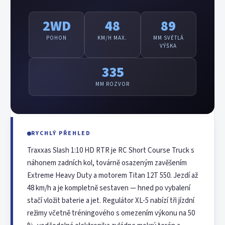
2WD
48
89
POHON
KM/H MAX.
MM SVĚTLÁ
VÝŠKA
335
MM ROZVOR
RYCHLÝ PŘEHLED
Traxxas Slash 1:10 HD RTR je RC Short Course Truck s
náhonem zadních kol, továrně osazeným zavěšením
Extreme Heavy Duty a motorem Titan 12T 550. Jezdí až
48 km/h a je kompletně sestaven — hned po vybalení
stačí vložit baterie a jet. Regulátor XL-5 nabízí tři jízdní
režimy včetně tréningového s omezením výkonu na 50