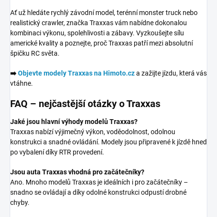
Ať už hledáte rychlý závodní model, terénní monster truck nebo
realistický crawler, značka Traxxas vám nabídne dokonalou
kombinaci výkonu, spolehlivosti a zábavy. Vyzkoušejte sílu
americké kvality a poznejte, proč Traxxas patří mezi absolutní
špičku RC světa.
➡️
Objevte modely Traxxas na Himoto.cz
a zažijte jízdu, která vás
vtáhne.
FAQ – nejčastější otázky o Traxxas
Jaké jsou hlavní výhody modelů Traxxas?
Traxxas nabízí výjimečný výkon, voděodolnost, odolnou
konstrukci a snadné ovládání. Modely jsou připravené k jízdě hned
po vybalení díky RTR provedení.
Jsou auta Traxxas vhodná pro začátečníky?
Ano. Mnoho modelů Traxxas je ideálních i pro začátečníky –
snadno se ovládají a díky odolné konstrukci odpustí drobné
chyby.