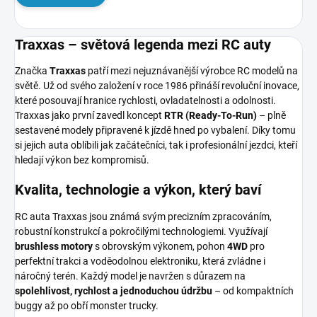
Traxxas – světová legenda mezi RC auty
Značka
Traxxas
patří mezi nejuznávanější výrobce RC modelů na
světě. Už od svého založení v roce 1986 přináší revoluční inovace,
které posouvají hranice rychlosti, ovladatelnosti a odolnosti.
Traxxas jako první zavedl koncept
RTR (Ready-To-Run)
– plně
sestavené modely připravené k jízdě hned po vybalení. Díky tomu
si jejich auta oblíbili jak začátečníci, tak i profesionální jezdci, kteří
hledají výkon bez kompromisů.
Kvalita, technologie a výkon, který baví
RC auta Traxxas jsou známá svým precizním zpracováním,
robustní konstrukcí a pokročilými technologiemi. Využívají
brushless motory
s obrovským výkonem, pohon
4WD
pro
perfektní trakci a voděodolnou elektroniku, která zvládne i
náročný terén. Každý model je navržen s důrazem na
spolehlivost, rychlost a jednoduchou údržbu
– od kompaktních
buggy až po obří monster trucky.