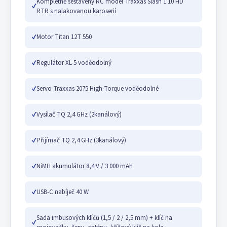
Kompletně sestavený RC model Traxxas Slash 1:10 HD
✓
RTR s nalakovanou karoserií
✓
Motor Titan 12T 550
✓
Regulátor XL-5 voděodolný
✓
Servo Traxxas 2075 High-Torque voděodolné
✓
Vysílač TQ 2,4 GHz (2kanálový)
✓
Přijímač TQ 2,4 GHz (3kanálový)
✓
NiMH akumulátor 8,4 V / 3 000 mAh
✓
USB-C nabíječ 40 W
Sada imbusových klíčů (1,5 / 2 / 2,5 mm) + klíč na
✓