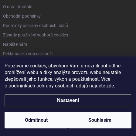
O nás + kontakt
Obchodní podmínky
Podmínky ochrany osobních údajů
Zásady používání souborů cookies
Napište nám
Reklamace a vrácení zboží
Používáme cookies, abychom Vám umožnili pohodlné
FACEBOOK
prohlížení webu a díky analýze provozu webu neustále
zlepšovali jeho funkce, výkon a použitelnost. Více
o
podmínkách ochrany osobních údajů
najdete
zde
.
KONTAKT
Nastavení
himoto
@
atlas.cz
Odmítnout
Souhlasím
606 293 863
https://www.facebook.com/himotocz