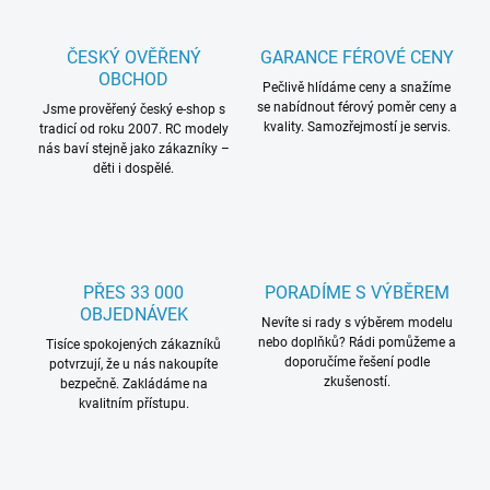
ČESKÝ OVĚŘENÝ
GARANCE FÉROVÉ CENY
OBCHOD
Pečlivě hlídáme ceny a snažíme
se nabídnout férový poměr ceny a
Jsme prověřený český e-shop s
kvality. Samozřejmostí je servis.
tradicí od roku 2007. RC modely
nás baví stejně jako zákazníky –
děti i dospělé.
PŘES 33 000
PORADÍME S VÝBĚREM
OBJEDNÁVEK
Nevíte si rady s výběrem modelu
nebo doplňků? Rádi pomůžeme a
Tisíce spokojených zákazníků
doporučíme řešení podle
potvrzují, že u nás nakoupíte
zkušeností.
bezpečně. Zakládáme na
kvalitním přístupu.