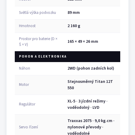
89 mm
Světlá výška podvozku
2 160 g
Hmotnost
Prostor pro baterie (D ×
165 × 49 × 26 mm
Š × V)
POHON A ELEKTRONIKA
2WD (pohon zadních kol)
Náhon
Stejnosměrný Titan 12T
Motor
550
XL-5 · 3 jízdní režimy ·
Regulátor
voděodolný · LVD
Traxxas 2075 · 9,0 kg.cm ·
nylonové převody ·
Servo řízení
voděodolné