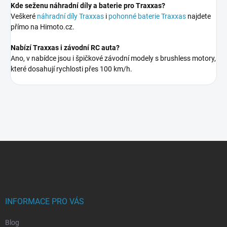
Kde seženu náhradní díly a baterie pro Traxxas?
Veškeré
náhradní díly Traxxas
i
pohonné baterie Traxxas
najdete
přímo na Himoto.cz.
Nabízí Traxxas i závodní RC auta?
Ano, v nabídce jsou i špičkové závodní modely s brushless motory,
které dosahují rychlosti přes 100 km/h.
Z
á
p
a
t
í
INFORMACE PRO VÁS
Blog