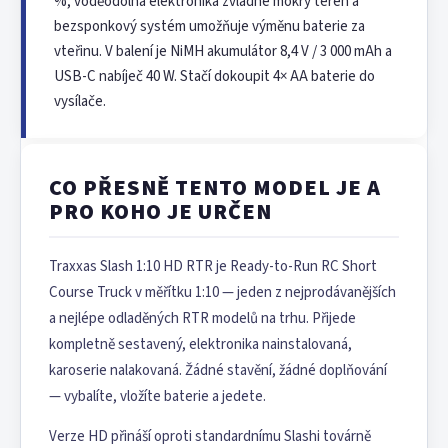
%, voděodolná elektronika zvládne mokrý terén a
bezsponkový systém umožňuje výměnu baterie za
vteřinu. V balení je NiMH akumulátor 8,4 V / 3 000 mAh a
USB-C nabíječ 40 W. Stačí dokoupit 4× AA baterie do
vysílače.
CO PŘESNĚ TENTO MODEL JE A
PRO KOHO JE URČEN
Traxxas Slash 1:10 HD RTR je Ready-to-Run RC Short
Course Truck v měřítku 1:10 — jeden z nejprodávanějších
a nejlépe odladěných RTR modelů na trhu. Přijede
kompletně sestavený, elektronika nainstalovaná,
karoserie nalakovaná. Žádné stavění, žádné doplňování
— vybalíte, vložíte baterie a jedete.
Verze HD přináší oproti standardnímu Slashi továrně