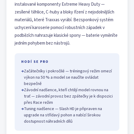
instalované komponenty Extreme Heavy Duty —
zesílené těhlice, C-huby a bloky řízení z nejodolnějších
materiálů, které Traxxas vyrábí. Bezsponkový systém
uchycení karoserie pomocí robustních západek v
podbězích nahrazuje klasické spony — baterie vyměníte
jedním pohybem bez nástrojů.
HODÍ SE PRO
→
Začátečníky i pokročilé — tréningový režim omezí
výkon na 50 % a model se naučíte ovládat
bezpečně
→
Závodní nadšence, kteří chtějí model rovnou na
trať — závodní provoz bez zpátečky je k dispozici
přes Race režim
→
Tuning nadšence — Slash HD je připraven na
upgrade na střídavý pohon a nabízí širokou
dostupnost náhradních dílů