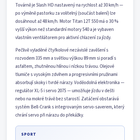
Továrně je Slash HD nastavený na rychlost až 30 km/h —
po výměně pastorku za volitelný (součást balení) lze
dosáhnout až 48 km/h. Motor Titan 12T 550 má o 30 %
vyšší výkon než standardní motory 540 a je vybaven
vlastním ventilátorem pro aktivní chlazení za jízdy.
Pečlivě vyladěné čtyřkolové nezávislé zavěšení s
rozvodem 335 mm a světlou výškou 89 mm si poradí s
asfaltem, zhutněnou hlínou i nízkou trávou. Olejové
tlumiče s vysokým zdvihem a progresivními pružinami
absorbují skoky i tvrdé nárazy. Voděodolná elektronika —
regulátor XL-5 i servo 2075 — umožňuje jízdu v dešti
nebo na mokré trávě bez starostí. Zatáčení obstarává
systém Bell-Crank s integrovaným servo-saverem, který
chrání servo při nárazu do překážky.
SPORT