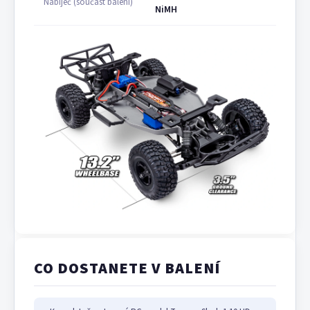
Nabíječ (součást balení)
NiMH
CO DOSTANETE V BALENÍ