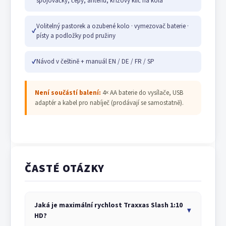
spojovačky, čepy, anténu, křížový klíč na kola
Volitelný pastorek a ozubené kolo · vymezovač baterie ·
✓
písty a podložky pod pružiny
✓
Návod v češtině + manuál EN / DE / FR / SP
Není součástí balení:
4× AA baterie do vysílače, USB
adaptér a kabel pro nabíječ (prodávají se samostatně).
ČASTÉ OTÁZKY
Jaká je maximální rychlost Traxxas Slash 1:10
▼
HD?