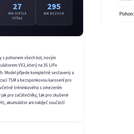
27
295
Pohon
MM SVĚTLÁ
MM ROZVOR
VÝŠKA
gy s pohonem všech kol, novým
ulátorem VX3, který na 3S LiPo
/h. Model přijede kompletně sestavený a
ilizací TSM a bezsponkovou karoserií pro
my včetně tréninkového s omezením
 jak pro začátečníky, tak pro zkušené
 GHz, akumulátor ani nabíječ součástí