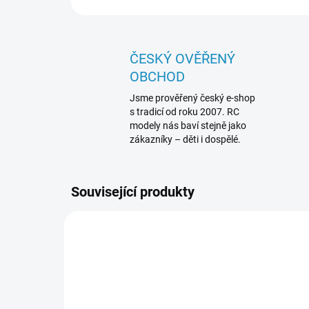
ČESKÝ OVĚŘENÝ
OBCHOD
Jsme prověřený český e-shop
s tradicí od roku 2007. RC
modely nás baví stejně jako
zákazníky – děti i dospělé.
Související produkty
TRA2970G