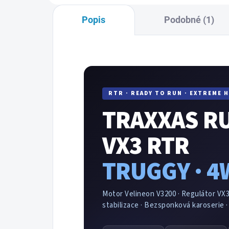
zapo
Popis
Podobné (1)
RTR · READY TO RUN · EXTREME 
TRAXXAS R
VX3 RTR
TRUGGY · 4W
Motor Velineon V3200 · Regulátor VX3
stabilizace · Bezsponková karoserie