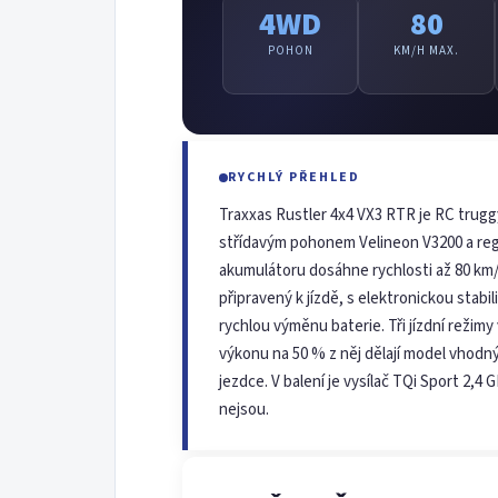
4WD
80
POHON
KM/H MAX.
RYCHLÝ PŘEHLED
Traxxas Rustler 4x4 VX3 RTR je RC trug
střídavým pohonem Velineon V3200 a reg
akumulátoru dosáhne rychlosti až 80 km
připravený k jízdě, s elektronickou stab
rychlou výměnu baterie. Tři jízdní reži
výkonu na 50 % z něj dělají model vhodný
jezdce. V balení je vysílač TQi Sport 2,4
nejsou.