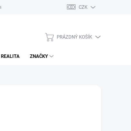
CZK
s
Napište nám
Reklamace a vrácení zboží
PRÁZDNÝ KOŠÍK
NÁKUPNÍ
KOŠÍK
 REALITA
ZNAČKY