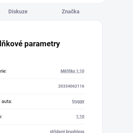
Diskuze
Značka
lňkové parametry
rie
:
Měřítko 1:10
20334062116
 auta
:
truggy
o
:
1:10
střídavý brushless