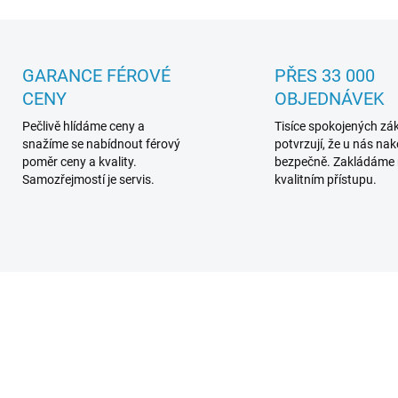
GARANCE FÉROVÉ
PŘES 33 000
CENY
OBJEDNÁVEK
Pečlivě hlídáme ceny a
Tisíce spokojených zá
snažíme se nabídnout férový
potvrzují, že u nás na
poměr ceny a kvality.
bezpečně. Zakládáme
Samozřejmostí je servis.
kvalitním přístupu.
TRA2972G
TRA2