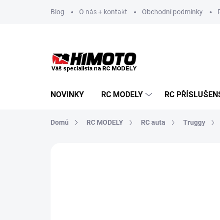
Přejít
Blog
O nás + kontakt
Obchodní podmínky
na
obsah
NOVINKY
RC MODELY
RC PŘÍSLUŠEN
Domů
RC MODELY
RC auta
Truggy
Neohodnoceno
Podrobnosti hodnoce
OČEKÁVÁME