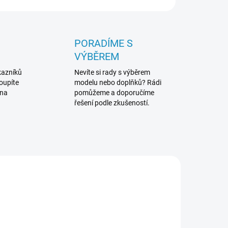
PORADÍME S
VÝBĚREM
kazníků
Nevíte si rady s výběrem
koupíte
modelu nebo doplňků? Rádi
 na
pomůžeme a doporučíme
řešení podle zkušeností.
842X
TRA2843X