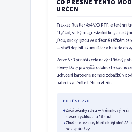
CO PŘESNĚ TENTO MODE
URČEN
Traxxas Rustler 4x4 VX3 RTR je terénní t
čtyř kol, velkými agresivními koly a nízký
jízdu, skoky i jízdu ve středně těžkém te
— stačí doplnit akumulátor a baterie do vy
Verze VX3 přináší zcela nový střídavý po
Heavy Duty pro vyšší odolnost exponova
uchycení karoserie pomocí zobáčků v pod
baterii vyměníte během vteřin.
HODÍ SE PRO
→
Začátečníky i děti — tréninkový režim
klesne rychlost na 56 km/h
→
Zkušené jezdce, kteří chtějí plné 3S
bez zpátečky