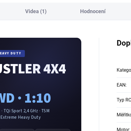
jíte...
Videa (1)
Hodnocení
Dop
HEAVY DUTY
USTLER 4X4
Katego
EAN
:
D · 1:10
Typ RC
 · TQi Sport 2,4 GHz · TSM
Měřítk
 · Extreme Heavy Duty
Motor
: