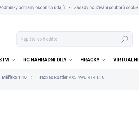
Podmínky ochrany osobních údajů
Zásady používání souborů cookie
Hledat
STVÍ
RC NÁHRADNÍ DÍLY
HRAČKY
VIRTUÁLNÍ
Měřítko 1:10
Traxxas Rustler VX3 4WD RTR 1:10
ní
ZNAČKA:
TRAXXAS
10 516 Kč
8 691 Kč bez DPH
Měrná
ZVOLTE VARIANTU