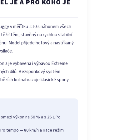
L JE A PRO KOHO JE
ruggy v měřítku 1:10 s náhonem všech
m těžištěm, stavěný na rychlou stabilní
rénu. Model přijede hotový a nastříkaný
sílače.
hon a je vybavena i výbavou Extreme
ných dílů. Bezsponkový systém
bězích kol nahrazuje klasické spony —
 omezí výkon na 50 % a s 2S LiPo
 LiPo tempo — 80 km/h a Race režim