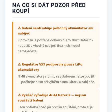
NA CO SI DÁT POZOR PŘED
KOUPÍ
⚠ Balení neobsahuje pohonný akumulátor ani
nabíječ
K provozu je potřeba dokoupit LiPo akumulátor 2S
nebo 3S a vhodný nabíječ. Bez nich model
nerozjedete.
⚠ Regulátor VX3 podporuje pouze LiPo
akumulátory
NiMH akumulátory s tímto regulátorem nelze použít
— počítejte s tím při výběru akumulátoru a nabíječe.
⚠ Vysílač vyžaduje 4× AA baterie — nejsou
součástí balení
Jsou potřeba hned při prvním spuštění, proto si je