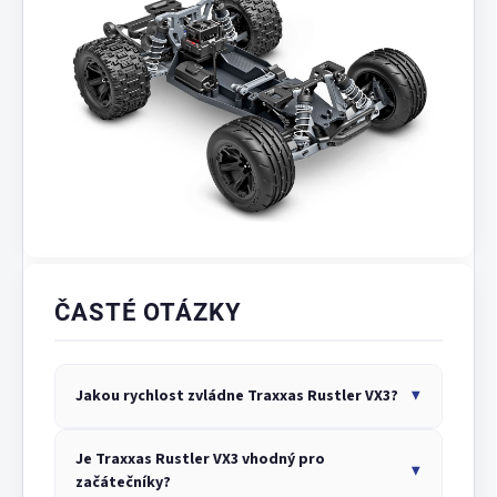
ČASTÉ OTÁZKY
▼
Jakou rychlost zvládne Traxxas Rustler VX3?
Na 3S LiPo akumulátoru dosáhne model rychlosti až
Je Traxxas Rustler VX3 vhodný pro
96 km/h, na 2S LiPo je maximální rychlost 64 km/h.
▼
začátečníky?
Volba akumulátoru tak přímo určuje, jak rychlý