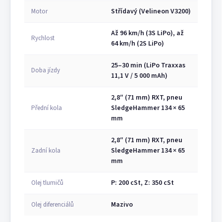
Střídavý (Velineon V3200)
Motor
Až 96 km/h (3S LiPo), až
Rychlost
64 km/h (2S LiPo)
25–30 min (LiPo Traxxas
Doba jízdy
11,1 V / 5 000 mAh)
2,8″ (71 mm) RXT, pneu
SledgeHammer 134 × 65
Přední kola
mm
2,8″ (71 mm) RXT, pneu
SledgeHammer 134 × 65
Zadní kola
mm
P: 200 cSt, Z: 350 cSt
Olej tlumičů
Mazivo
Olej diferenciálů