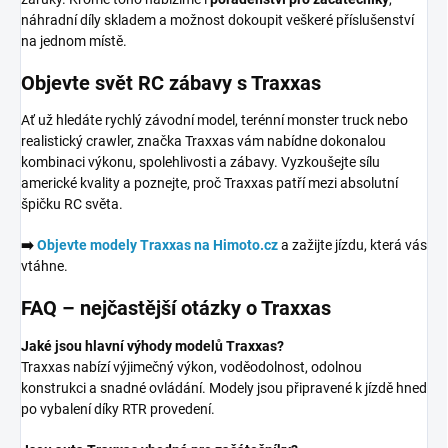
náhradní díly skladem a možnost dokoupit veškeré příslušenství
na jednom místě.
Objevte svět RC zábavy s Traxxas
Ať už hledáte rychlý závodní model, terénní monster truck nebo
realistický crawler, značka Traxxas vám nabídne dokonalou
kombinaci výkonu, spolehlivosti a zábavy. Vyzkoušejte sílu
americké kvality a poznejte, proč Traxxas patří mezi absolutní
špičku RC světa.
➡️
Objevte modely Traxxas na Himoto.cz
a zažijte jízdu, která vás
vtáhne.
FAQ – nejčastější otázky o Traxxas
Jaké jsou hlavní výhody modelů Traxxas?
Traxxas nabízí výjimečný výkon, voděodolnost, odolnou
konstrukci a snadné ovládání. Modely jsou připravené k jízdě hned
po vybalení díky RTR provedení.