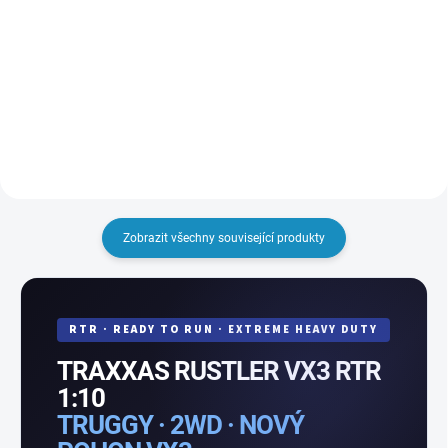
baterie! Díky dnes zcela běžné
Duální nabíječ Traxxas EZ-Peak
technologii RFID nabíječ sám
Plus na NiMH a LiPo
identifikuje připojený typ
akumulátory. Díky dnes zcela
akumulátoru a sám nastaví
běžné technologii RFID nabíječ
parametry nabíjení. Pouze
sám identifikuje připojené typy
zapojíte...
akumulátorů a sám nastaví
parametry nabíjení. Pouze
zapojíte...
Zobrazit všechny související produkty
RTR · READY TO RUN · EXTREME HEAVY DUTY
TRAXXAS RUSTLER VX3 RTR
1:10
TRUGGY · 2WD · NOVÝ