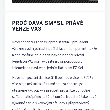
PROČ DÁVÁ SMYSL PRÁVĚ
VERZE VX3
Nový pohon VX3 přináší oproti staršímu provedení
výrazně vyšší rychlost i lepší chlazení komponent, takže
model zvládne déle jezdit naplno bez přehřívání.
Regulátor VX3 má navíc integrovanou podporu
telemetrie a nastavení jedním tlačítkem EZ-Set.
Nové kompozitní tlumiče GTR pojmou o více než 70 %
více oleje než klasické tlumiče Ultra Shocks, jsou
utěsněné X-kroužky a předpětí pružin lze pohodlně
seřídit maticí přímo na těle tlumiče. Model má také nové
výkonné servo s kovovými převody a přepracovaný
systém řízení Bellcrank s integrovaným servosaverem