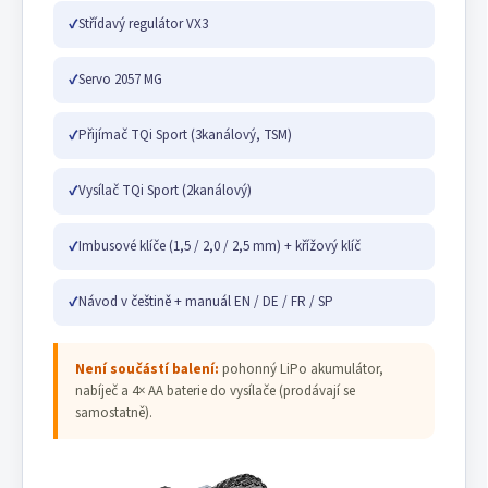
✓
Střídavý regulátor VX3
✓
Servo 2057 MG
✓
Přijímač TQi Sport (3kanálový, TSM)
✓
Vysílač TQi Sport (2kanálový)
✓
Imbusové klíče (1,5 / 2,0 / 2,5 mm) + křížový klíč
✓
Návod v češtině + manuál EN / DE / FR / SP
Není součástí balení:
pohonný LiPo akumulátor,
nabíječ a 4× AA baterie do vysílače (prodávají se
samostatně).