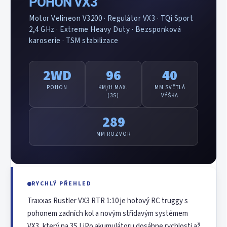
POHON VX3
Motor Velineon V3200 · Regulátor VX3 · TQi Sport
2,4 GHz · Extreme Heavy Duty · Bezsponková
karoserie · TSM stabilizace
2WD
96
40
POHON
KM/H MAX.
MM SVĚTLÁ
(3S)
VÝŠKA
289
MM ROZVOR
RYCHLÝ PŘEHLED
Traxxas Rustler VX3 RTR 1:10 je hotový RC truggy s
pohonem zadních kol a novým střídavým systémem
VX3, který na 3S LiPo akumulátoru dosáhne rychlosti až