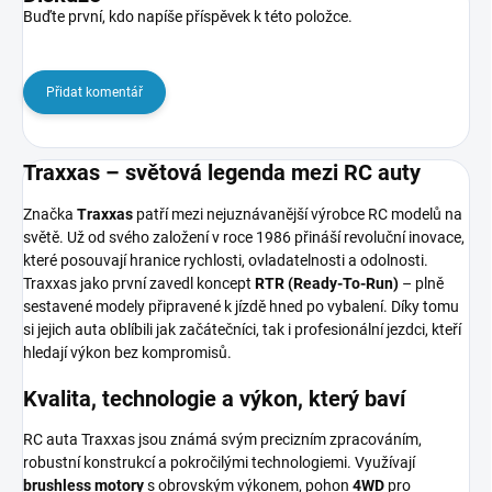
Buďte první, kdo napíše příspěvek k této položce.
Přidat komentář
Traxxas – světová legenda mezi RC auty
Značka
Traxxas
patří mezi nejuznávanější výrobce RC modelů na
světě. Už od svého založení v roce 1986 přináší revoluční inovace,
které posouvají hranice rychlosti, ovladatelnosti a odolnosti.
Traxxas jako první zavedl koncept
RTR (Ready-To-Run)
– plně
sestavené modely připravené k jízdě hned po vybalení. Díky tomu
si jejich auta oblíbili jak začátečníci, tak i profesionální jezdci, kteří
hledají výkon bez kompromisů.
Kvalita, technologie a výkon, který baví
RC auta Traxxas jsou známá svým precizním zpracováním,
robustní konstrukcí a pokročilými technologiemi. Využívají
brushless motory
s obrovským výkonem, pohon
4WD
pro