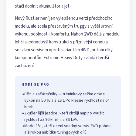
stačí doplnit akumulátor a jet.
Nový Rustler není jen vylepšenou verzí předchozího
modelu, ale zcela přestavěným truggy s vyšší úrovní
výkonu, odolnosti i komfortu. Náhon 2WD dělá z modelu
lehčí a jednodušší konstrukci s příznivější cenou a
snazším servisem oproti variantám 4WD, přitom díky
komponentům Extreme Heavy Duty zvládá i tvrdší
zacházení.
HODÍ SE PRO
→
Děti a začátečníky — tréninkový režim omezí
výkon na 50 % a s 2S LiPo klesne rychlost na 64
km/h
→
Zkušenější jezdce, kteří chtějí naplno využít
rychlost až 96 km/h na 3S LiPo
→
Modeláře, kteří ocení snadný servis 2WD pohonu
a širokou nabídku tuningových dílů