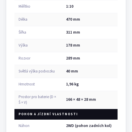
1:10
Měřítko
470 mm
Délka
311 mm
Šířka
178 mm
Výška
289 mm
Rozvor
40 mm
Světlá výška podvozku
1,96 kg
Hmotnost
Prostor pro baterie (D ×
166 × 48 × 28 mm
Š × V)
POHON A JÍZDNÍ VLASTNOSTI
2WD (pohon zadních kol)
Náhon