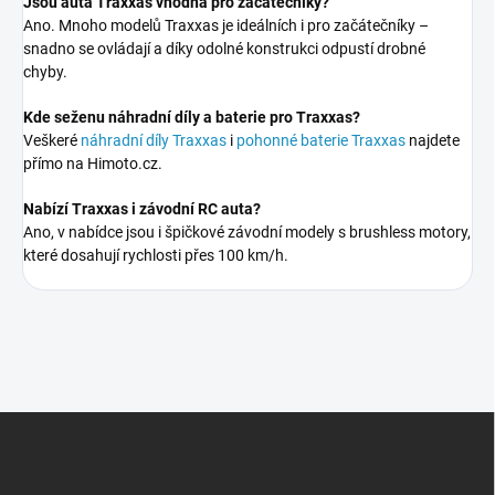
Jsou auta Traxxas vhodná pro začátečníky?
Ano. Mnoho modelů Traxxas je ideálních i pro začátečníky –
snadno se ovládají a díky odolné konstrukci odpustí drobné
chyby.
Kde seženu náhradní díly a baterie pro Traxxas?
Veškeré
náhradní díly Traxxas
i
pohonné baterie Traxxas
najdete
přímo na Himoto.cz.
Nabízí Traxxas i závodní RC auta?
Ano, v nabídce jsou i špičkové závodní modely s brushless motory,
které dosahují rychlosti přes 100 km/h.
Z
á
p