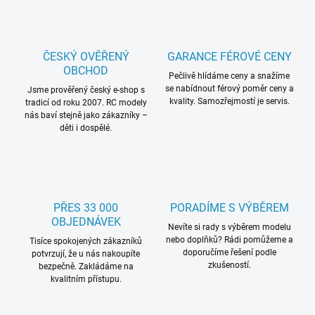
ČESKÝ OVĚŘENÝ
GARANCE FÉROVÉ CENY
OBCHOD
Pečlivě hlídáme ceny a snažíme
se nabídnout férový poměr ceny a
Jsme prověřený český e-shop s
kvality. Samozřejmostí je servis.
tradicí od roku 2007. RC modely
nás baví stejně jako zákazníky –
děti i dospělé.
PŘES 33 000
PORADÍME S VÝBĚREM
OBJEDNÁVEK
Nevíte si rady s výběrem modelu
nebo doplňků? Rádi pomůžeme a
Tisíce spokojených zákazníků
doporučíme řešení podle
potvrzují, že u nás nakoupíte
zkušeností.
bezpečně. Zakládáme na
kvalitním přístupu.