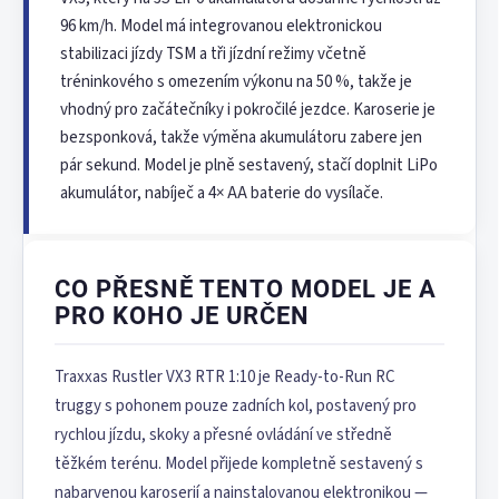
96 km/h. Model má integrovanou elektronickou
stabilizaci jízdy TSM a tři jízdní režimy včetně
tréninkového s omezením výkonu na 50 %, takže je
vhodný pro začátečníky i pokročilé jezdce. Karoserie je
bezsponková, takže výměna akumulátoru zabere jen
pár sekund. Model je plně sestavený, stačí doplnit LiPo
akumulátor, nabíječ a 4× AA baterie do vysílače.
CO PŘESNĚ TENTO MODEL JE A
PRO KOHO JE URČEN
Traxxas Rustler VX3 RTR 1:10 je Ready-to-Run RC
truggy s pohonem pouze zadních kol, postavený pro
rychlou jízdu, skoky a přesné ovládání ve středně
těžkém terénu. Model přijede kompletně sestavený s
nabarvenou karoserií a nainstalovanou elektronikou —