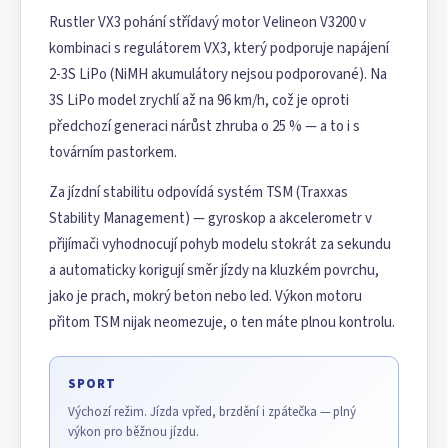
Rustler VX3 pohání střídavý motor Velineon V3200 v
kombinaci s regulátorem VX3, který podporuje napájení
2-3S LiPo (NiMH akumulátory nejsou podporované). Na
3S LiPo model zrychlí až na 96 km/h, což je oproti
předchozí generaci nárůst zhruba o 25 % — a to i s
továrním pastorkem.
Za jízdní stabilitu odpovídá systém TSM (Traxxas
Stability Management) — gyroskop a akcelerometr v
přijímači vyhodnocují pohyb modelu stokrát za sekundu
a automaticky korigují směr jízdy na kluzkém povrchu,
jako je prach, mokrý beton nebo led. Výkon motoru
přitom TSM nijak neomezuje, o ten máte plnou kontrolu.
SPORT
Výchozí režim. Jízda vpřed, brzdění i zpátečka — plný
výkon pro běžnou jízdu.