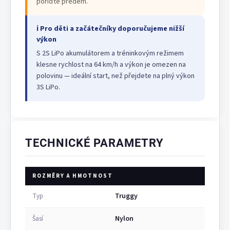
pořiďte předem.
ℹ Pro děti a začátečníky doporučujeme nižší
výkon
S 2S LiPo akumulátorem a tréninkovým režimem
klesne rychlost na 64 km/h a výkon je omezen na
polovinu — ideální start, než přejdete na plný výkon
3S LiPo.
TECHNICKÉ PARAMETRY
ROZMĚRY A HMOTNOST
Truggy
Typ
Nylon
Šasí