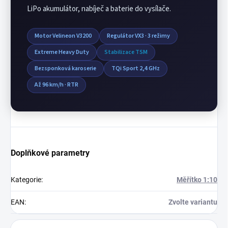
LiPo akumulátor, nabíječ a baterie do vysílače.
Motor Velineon V3200
Regulátor VX3 · 3 režimy
Extreme Heavy Duty
Stabilizace TSM
Bezsponková karoserie
TQi Sport 2,4 GHz
Až 96 km/h · RTR
Doplňkové parametry
Kategorie
:
Měřítko 1:10
EAN
:
Zvolte variantu