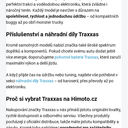
perfektní trakci a voděodolnou elektroniku, která zvládne i
náročný terén. Každý model je navržen s důrazem na
spolehlivost, rychlost a jednoduchou údržbu
– od kompaktních
buggy až po obří monster trucky.
Příslušenství a náhradní díly Traxxas
Kromě samotných modelů nabízí značka také široké spektrum
doplňků a komponentů. Pokud chcete svému autu dodat ještě
více energie, doporučujeme
pohonné baterie Traxxas
, které zaručí
maximální výkon a delší jízdu.
A když přijde čas na údržbu nebo tuning, najdete vše potřebné v
sekci
náhradní díly Traxxas
– od karoserií, přes převody až po
elektroniku.
Proč si vybrat Traxxas na Himoto.cz
Nakupování značky Traxxas u nás přináší jistotu originální kvality,
rychlé dostupnosti a odborného servisu. Všechny produkty
pocházejí z oficiální distribuce, takže máte jistotu kompatibility a
záruky. Kromě toho nabízíme i
poradenství pro začátečníky
,