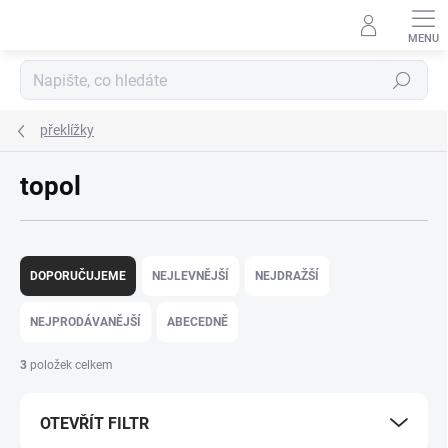
Přejít
na
obsah
Hledat
překlížky
topol
Ř
a
DOPORUČUJEME
NEJLEVNĚJŠÍ
NEJDRAŽŠÍ
z
e
NEJPRODÁVANĚJŠÍ
ABECEDNĚ
n
í
3
položek celkem
p
r
OTEVŘÍT FILTR
o