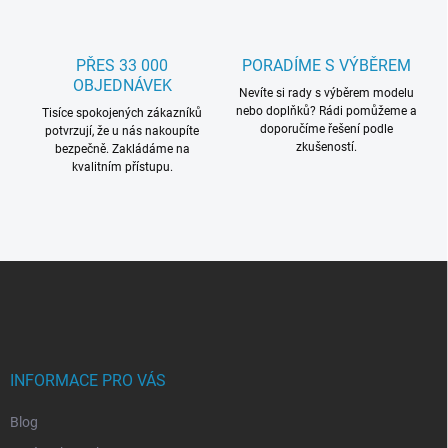
p
i
s
PŘES 33 000
PORADÍME S VÝBĚREM
u
OBJEDNÁVEK
Nevíte si rady s výběrem modelu
nebo doplňků? Rádi pomůžeme a
Tisíce spokojených zákazníků
doporučíme řešení podle
potvrzují, že u nás nakoupíte
zkušeností.
bezpečně. Zakládáme na
kvalitním přístupu.
Z
á
p
a
t
í
INFORMACE PRO VÁS
Blog