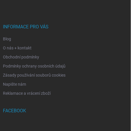
á
p
a
t
í
INFORMACE PRO VÁS
Blog
O nás + kontakt
Obchodní podmínky
Podmínky ochrany osobních údajů
Zásady používání souborů cookies
Napište nám
Reklamace a vrácení zboží
FACEBOOK