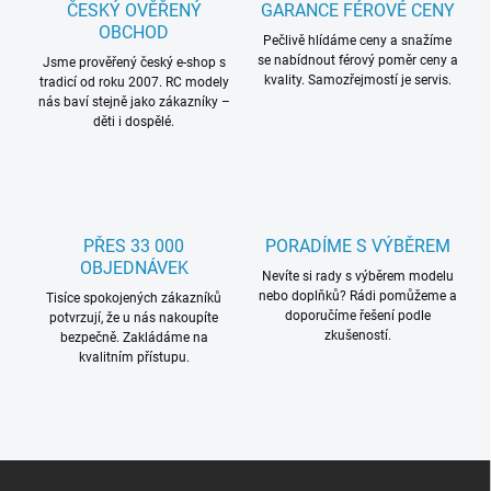
ČESKÝ OVĚŘENÝ
GARANCE FÉROVÉ CENY
OBCHOD
Pečlivě hlídáme ceny a snažíme
se nabídnout férový poměr ceny a
Jsme prověřený český e-shop s
kvality. Samozřejmostí je servis.
tradicí od roku 2007. RC modely
nás baví stejně jako zákazníky –
děti i dospělé.
PŘES 33 000
PORADÍME S VÝBĚREM
OBJEDNÁVEK
Nevíte si rady s výběrem modelu
nebo doplňků? Rádi pomůžeme a
Tisíce spokojených zákazníků
doporučíme řešení podle
potvrzují, že u nás nakoupíte
zkušeností.
bezpečně. Zakládáme na
kvalitním přístupu.
Z