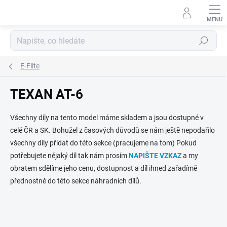
Přejít
na
obsah
Hledat
E-Flite
TEXAN AT-6
Všechny díly na tento model máme skladem a jsou dostupné v
celé ČR a SK. Bohužel z časových důvodů se nám ještě nepodařilo
všechny díly přidat do této sekce (pracujeme na tom) Pokud
potřebujete nějaký díl tak nám prosím
NAPIŠTE VZKAZ
a my
obratem sdělíme jeho cenu, dostupnost a díl ihned zařadímě
přednostně do této sekce náhradních dílů.