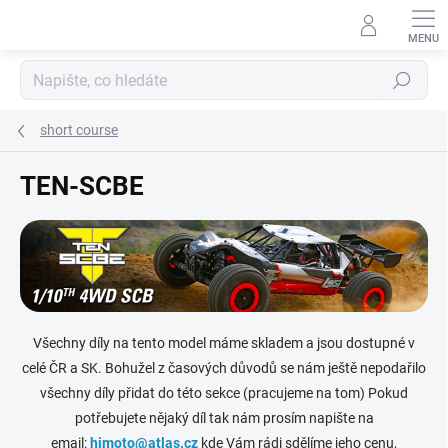
Přejít
na
obsah
Hledat
short course
TEN-SCBE
Všechny díly na tento model máme skladem a jsou dostupné v
celé ČR a SK. Bohužel z časových důvodů se nám ještě nepodařilo
všechny díly přidat do této sekce (pracujeme na tom) Pokud
potřebujete nějaký díl tak nám prosím napište na
email:
himoto@atlas.cz
kde Vám rádi sdělíme jeho cenu,