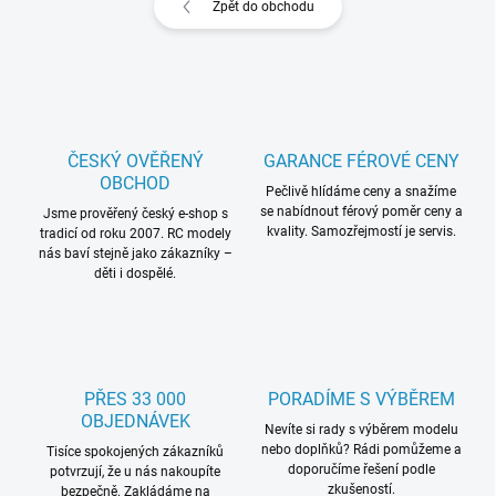
Zpět do obchodu
ČESKÝ OVĚŘENÝ
GARANCE FÉROVÉ CENY
OBCHOD
Pečlivě hlídáme ceny a snažíme
se nabídnout férový poměr ceny a
Jsme prověřený český e-shop s
kvality. Samozřejmostí je servis.
tradicí od roku 2007. RC modely
nás baví stejně jako zákazníky –
děti i dospělé.
PŘES 33 000
PORADÍME S VÝBĚREM
OBJEDNÁVEK
Nevíte si rady s výběrem modelu
nebo doplňků? Rádi pomůžeme a
Tisíce spokojených zákazníků
doporučíme řešení podle
potvrzují, že u nás nakoupíte
zkušeností.
bezpečně. Zakládáme na