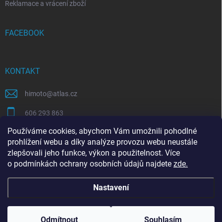
Reklamace a vrácení zboží
FACEBOOK
KONTAKT
himoto
@
atlas.cz
606 293 863
Používáme cookies, abychom Vám umožnili pohodlné
https://www.facebook.com/himotocz
prohlížení webu a díky analýze provozu webu neustále
zlepšovali jeho funkce, výkon a použitelnost. Více
o
podmínkách ochrany osobních údajů
najdete
zde
.
SEO specialista | optimalizace Eshopu | Shoptet
Nastavení
Copyright 2026
Himoto.cz
. Všechna práva vyhrazena.
Upravit nastavení
cookies
Odmítnout
Souhlasím