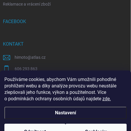
Reklamace a vrácení zboží
FACEBOOK
KONTAKT
himoto
@
atlas.cz
606 293 863
Používáme cookies, abychom Vám umožnili pohodlné
https://www.facebook.com/himotocz
prohlížení webu a díky analýze provozu webu neustále
zlepšovali jeho funkce, výkon a použitelnost. Více
o
podmínkách ochrany osobních údajů
najdete
zde
.
SEO specialista | optimalizace Eshopu | Shoptet
Nastavení
Copyright 2026
Himoto.cz
. Všechna práva vyhrazena.
Upravit nastavení
cookies