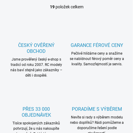
19
položek celkem
O
v
l
á
d
a
c
ČESKÝ OVĚŘENÝ
GARANCE FÉROVÉ CENY
í
OBCHOD
p
Pečlivě hlídáme ceny a snažíme
se nabídnout férový poměr ceny a
r
Jsme prověřený český e-shop s
kvality. Samozřejmostí je servis.
tradicí od roku 2007. RC modely
v
nás baví stejně jako zákazníky –
k
děti i dospělé.
y
v
ý
p
i
s
PŘES 33 000
PORADÍME S VÝBĚREM
u
OBJEDNÁVEK
Nevíte si rady s výběrem modelu
nebo doplňků? Rádi pomůžeme a
Tisíce spokojených zákazníků
doporučíme řešení podle
potvrzují, že u nás nakoupíte