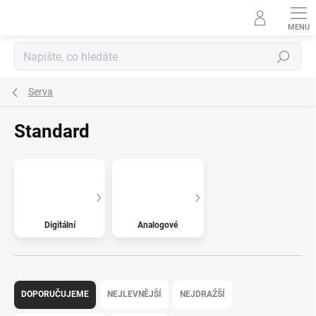
Přejít
na
obsah
Hledat
Serva
Standard
Digitální
Analogové
Ř
a
DOPORUČUJEME
NEJLEVNĚJŠÍ
NEJDRAŽŠÍ
z