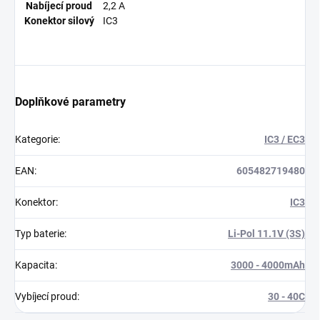
Nabíjecí proud
2,2 A
Konektor silový
IC3
Doplňkové parametry
Kategorie
:
IC3 / EC3
EAN
:
605482719480
Konektor
:
IC3
Typ baterie
:
Li-Pol 11.1V (3S)
Kapacita
:
3000 - 4000mAh
Vybíjecí proud
:
30 - 40C