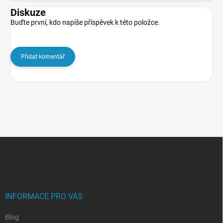
Diskuze
Buďte první, kdo napíše příspěvek k této položce.
Přidat komentář
Z
á
p
a
t
í
INFORMACE PRO VÁS
Blog