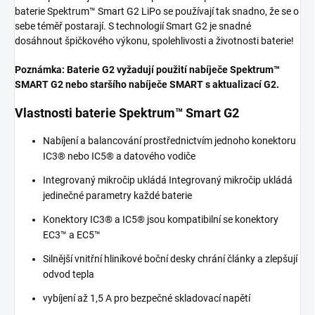
baterie Spektrum™ Smart G2 LiPo se používají tak snadno, že se o
sebe téměř postarají. S technologií Smart G2 je snadné
dosáhnout špičkového výkonu, spolehlivosti a životnosti baterie!
Poznámka: Baterie G2 vyžadují použití nabíječe Spektrum™
SMART G2 nebo staršího nabíječe SMART s aktualizací G2.
Vlastnosti baterie Spektrum™ Smart G2
Nabíjení a balancování prostřednictvím jednoho konektoru
IC3® nebo IC5® a datového vodiče
Integrovaný mikročip ukládá Integrovaný mikročip ukládá
jedinečné parametry každé baterie
Konektory IC3® a IC5® jsou kompatibilní se konektory
EC3™ a EC5™
Silnější vnitřní hliníkové boční desky chrání články a zlepšují
odvod tepla
vybíjení až 1,5 A pro bezpečné skladovací napětí