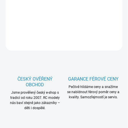
IC3 je novou generací akumulátorů bez konektoru balancéru, s
datovým kabelem IC3. Vyžadován je nabíječ Spektrum™ Smart.
Integrovaný mikročip ukládá jedinečné parametry každé baterie,
technologie Smart pro jednoduché nabíjení.
DETAILNÍ INFORMACE
ZEPTAT SE
HLÍDAT
ČESKÝ OVĚŘENÝ
GARANCE FÉROVÉ CENY
OBCHOD
Pečlivě hlídáme ceny a snažíme
se nabídnout férový poměr ceny a
Jsme prověřený český e-shop s
kvality. Samozřejmostí je servis.
tradicí od roku 2007. RC modely
nás baví stejně jako zákazníky –
děti i dospělé.