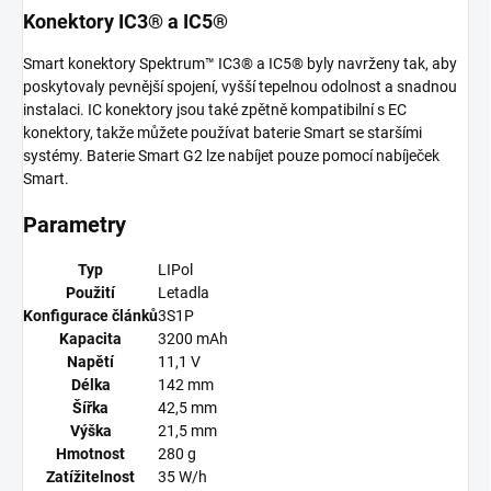
Konektory IC3® a IC5®
Smart konektory Spektrum™ IC3® a IC5® byly navrženy tak, aby
poskytovaly pevnější spojení, vyšší tepelnou odolnost a snadnou
instalaci. IC konektory jsou také zpětně kompatibilní s EC
konektory, takže můžete používat baterie Smart se staršími
systémy. Baterie Smart G2 lze nabíjet pouze pomocí nabíječek
Smart.
Parametry
Typ
LIPol
Použití
Letadla
Konfigurace článků
3S1P
Kapacita
3200 mAh
Napětí
11,1 V
Délka
142 mm
Šířka
42,5 mm
Výška
21,5 mm
Hmotnost
280 g
Zatížitelnost
35 W/h