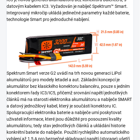
datovým kabelem IC3. Vyžadován je nabíječ Spektrum™ Smart.
Integrovaný mikročip ukládá jedinečné parametry každé baterie,
technologie Smart pro jednoduché nabíjení.
Spektrum Smart verze G2 uvádí na trh novou generaci LiPol
akumulátorů pro modely letadel a aut. Základní koncepcí je
akumulátor bez klasického konektoru balancéru, pouze s jedním
konektorem řady IC3/IC5, přičemž srovnání napětí jednotlivých
článků má na starosti elektronika akumulátoru a nabíječe SMART
a datový jednožilový kabel, který je součástí konektoru IC.
Spolupracující elektronika baterie a nabíječe umí poskytovat
uživateli informace, které jsou důležité pro posouzení kvality
akumulátoru, tedy stav jednotlivých článků a ukládání historie
konkrétní baterie do nabíječe. Použití rychlejšího automatického
vybíjení až 1,5 A pro bezpečné skladovací napětí (storage) ušetří