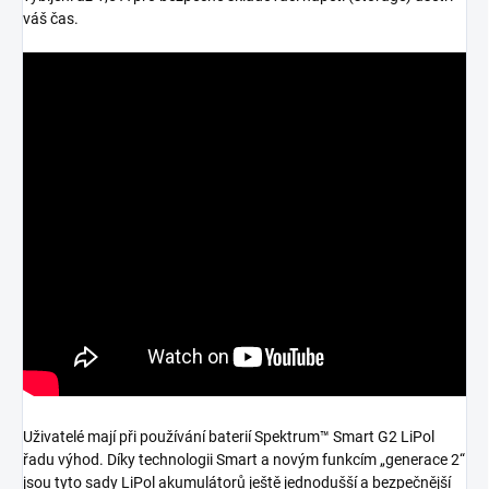
váš čas.
Uživatelé mají při používání baterií Spektrum™ Smart G2 LiPol
řadu výhod. Díky technologii Smart a novým funkcím „generace 2“
jsou tyto sady LiPol akumulátorů ještě jednodušší a bezpečnější