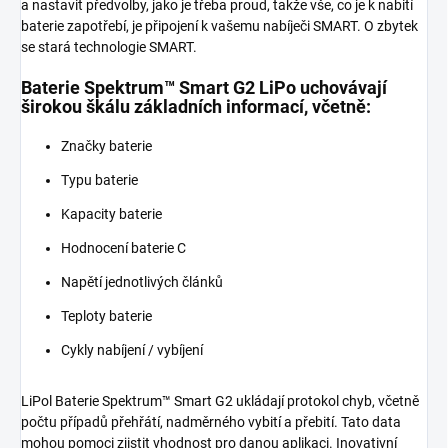
a nastavit předvolby, jako je třeba proud, takže vše, co je k nabití
baterie zapotřebí, je připojení k vašemu nabíječi SMART. O zbytek
se stará technologie SMART.
Baterie Spektrum™ Smart G2 LiPo uchovávají
širokou škálu základních informací, včetně:
Značky baterie
Typu baterie
Kapacity baterie
Hodnocení baterie C
Napětí jednotlivých článků
Teploty baterie
Cykly nabíjení / vybíjení
LiPol Baterie Spektrum™ Smart G2 ukládají protokol chyb, včetně
počtu případů přehřátí, nadměrného vybití a přebití. Tato data
mohou pomoci zjistit vhodnost pro danou aplikaci. Inovativní