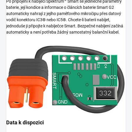
Po připojení k nabíječi Spektrum™ Smart se jedinečné parametry
baterie, její kondice a informace o článcích baterie Smart G2
automaticky nahrají z jejího paměťového mikročipu přes datový
vodič konektoru IC3® nebo IC5®. Chcete-li baterii nabíjet,
jednoduše ji připojte k nabíječce Smart. Bezpečné nabíjení začíná
automaticky a není potřeba žádný samostatný balanční kabel.
Data k dispozici