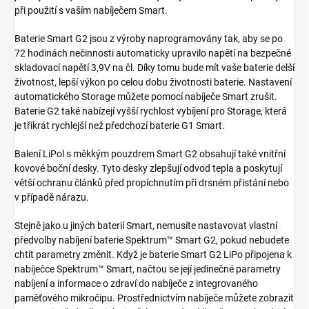
při použití s ​​vaším nabíječem Smart.
Baterie Smart G2 jsou z výroby naprogramovány tak, aby se po
72 hodinách nečinnosti automaticky upravilo napětí na bezpečné
skladovací napětí 3,9V na čl. Díky tomu bude mít vaše baterie delší
životnost, lepší výkon po celou dobu životnosti baterie. Nastavení
automatického Storage můžete pomocí nabíječe Smart zrušit.
Baterie G2 také nabízejí vyšší rychlost vybíjení pro Storage, která
je třikrát rychlejší než předchozí baterie G1 Smart.
Balení LiPol s měkkým pouzdrem Smart G2 obsahují také vnitřní
kovové boční desky. Tyto desky zlepšují odvod tepla a poskytují
větší ochranu článků před propíchnutím při drsném přistání nebo
v případě nárazu.
Stejně jako u jiných baterií Smart, nemusíte nastavovat vlastní
předvolby nabíjení baterie Spektrum™ Smart G2, pokud nebudete
chtít parametry změnit. Když je baterie Smart G2 LiPo připojena k
nabíječce Spektrum™ Smart, načtou se její jedinečné parametry
nabíjení a informace o zdraví do nabíječe z integrovaného
paměťového mikročipu. Prostřednictvím nabíječe můžete zobrazit