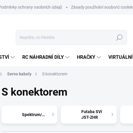
Podmínky ochrany osobních údajů
Zásady používání souborů cookie
Hledat
STVÍ
RC NÁHRADNÍ DÍLY
HRAČKY
VIRTUÁLNÍ
Servo kabely
S konektorem
S konektorem
Futaba SVi
Spektrum/JR/Hi
JST-ZHR