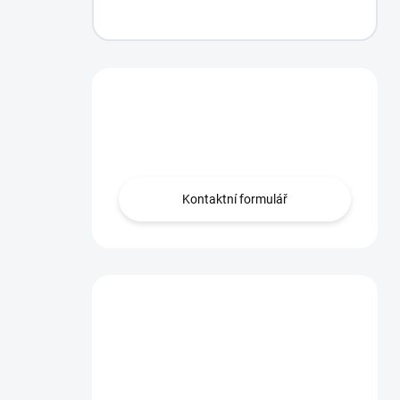
Máte otázku?
Obraťte se na nás.
Kontaktní formulář