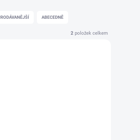
RODÁVANĚJŠÍ
ABECEDNĚ
2
položek celkem
MA3041
 VÝROBĚ
ec /