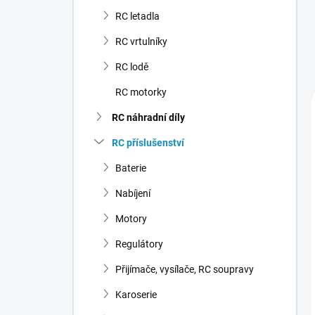
n
RC letadla
í
p
RC vrtulníky
a
n
RC lodě
e
RC motorky
l
RC náhradní díly
RC příslušenství
Baterie
Nabíjení
Motory
Regulátory
Přijímače, vysílače, RC soupravy
Karoserie