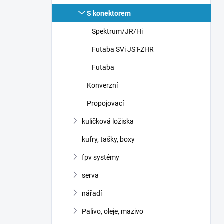
S konektorem
Spektrum/JR/Hi
Futaba SVi JST-ZHR
Futaba
Konverzní
Propojovací
kuličková ložiska
kufry, tašky, boxy
fpv systémy
serva
nářadí
Palivo, oleje, mazivo