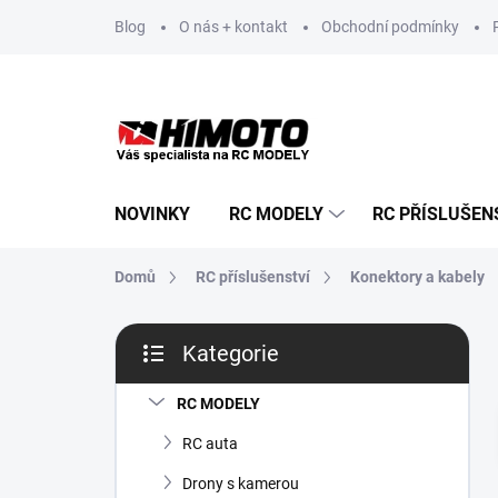
Přejít
Blog
O nás + kontakt
Obchodní podmínky
na
obsah
NOVINKY
RC MODELY
RC PŘÍSLUŠEN
Domů
RC příslušenství
Konektory a kabely
P
Kategorie
o
Přeskočit
s
kategorie
t
RC MODELY
r
RC auta
a
n
Drony s kamerou