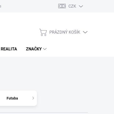
CZK
s
Napište nám
Reklamace a vrácení zboží
PRÁZDNÝ KOŠÍK
NÁKUPNÍ
KOŠÍK
 REALITA
ZNAČKY
Futaba