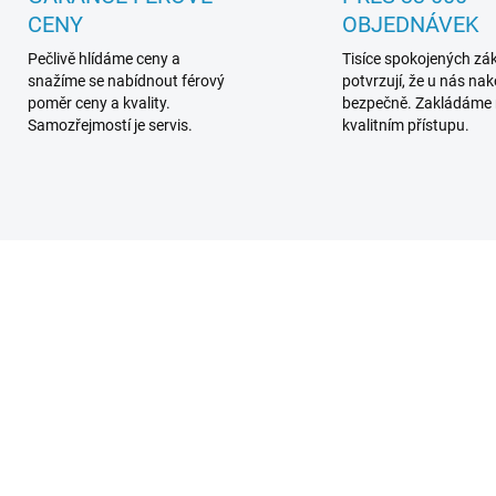
CENY
OBJEDNÁVEK
Pečlivě hlídáme ceny a
Tisíce spokojených zá
snažíme se nabídnout férový
potvrzují, že u nás na
poměr ceny a kvality.
bezpečně. Zakládáme
Samozřejmostí je servis.
kvalitním přístupu.
L71120
L7
SKLADEM
SKL