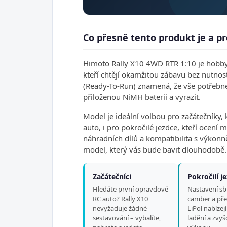
Co přesně tento produkt je a pr
Himoto Rally X10 4WD RTR 1:10 je hobby-
kteří chtějí okamžitou zábavu bez nutnos
(Ready-To-Run) znamená, že vše potřebné j
přiloženou NiMH baterii a vyrazit.
Model je ideální volbou pro začátečníky, 
auto, i pro pokročilé jezdce, kteří ocení
náhradních dílů a kompatibilita s výkonně
model, který vás bude bavit dlouhodobě.
Začátečníci
Pokročilí j
Hledáte první opravdové
Nastavení sb
RC auto? Rally X10
camber a př
nevyžaduje žádné
LiPol nabízej
sestavování – vybalíte,
ladění a zvy