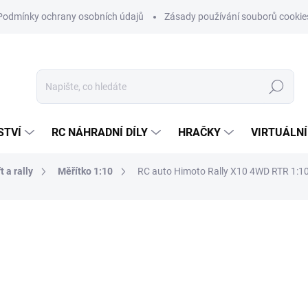
Podmínky ochrany osobních údajů
Zásady používání souborů cookie
Hledat
STVÍ
RC NÁHRADNÍ DÍLY
HRAČKY
VIRTUÁLNÍ
t a rally
Měřítko 1:10
RC auto Himoto Rally X10 4WD RTR 1:1
ní
ZNAČKA:
HIMOTO
3 498 Kč
2 891 Kč bez DPH
Měrná
ZVOLTE VARIANTU
cena: