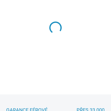
VARIANTA
−
+
Model v měřítku 1:10 pohán
volantovou RC soupravou 2
akumulátorem a USB nabíje
DETAILNÍ INFORMACE
GARANCE FÉROVÉ
PŘES 33 000