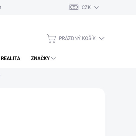
CZK
s
Napište nám
Reklamace a vrácení zboží
PRÁZDNÝ KOŠÍK
NÁKUPNÍ
KOŠÍK
 REALITA
ZNAČKY
0