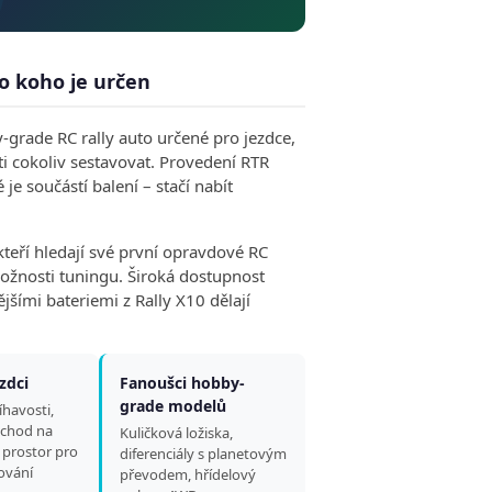
o koho je určen
grade RC rally auto určené pro jezdce,
ti cokoliv sestavovat. Provedení RTR
e součástí balení – stačí nabít
kteří hledají své první opravdové RC
 možnosti tuningu. Široká dostupnost
jšími bateriemi z Rally X10 dělají
ezdci
Fanoušci hobby-
grade modelů
íhavosti,
echod na
Kuličková ložiska,
í prostor pro
diferenciály s planetovým
šování
převodem, hřídelový