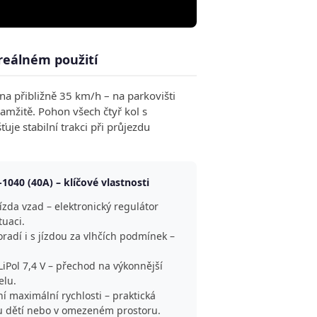
 reálném použití
a přibližně 35 km/h – na parkovišti
amžitě. Pohon všech čtyř kol s
uje stabilní trakci při průjezdu
40 (40A) – klíčové vlastnosti
jízda vzad – elektronický regulátor
tuaci.
radí i s jízdou za vlhčích podmínek –
LiPol 7,4 V – přechod na výkonnější
elu.
 maximální rychlosti – praktická
du dětí nebo v omezeném prostoru.