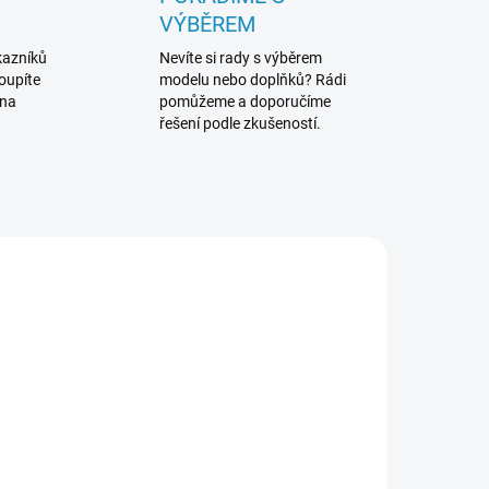
VÝBĚREM
kazníků
Nevíte si rady s výběrem
koupíte
modelu nebo doplňků? Rádi
 na
pomůžeme a doporučíme
řešení podle zkušeností.
1130
239013
MOMENTÁLNĚ NEDOSTUPNÉ
ADEM