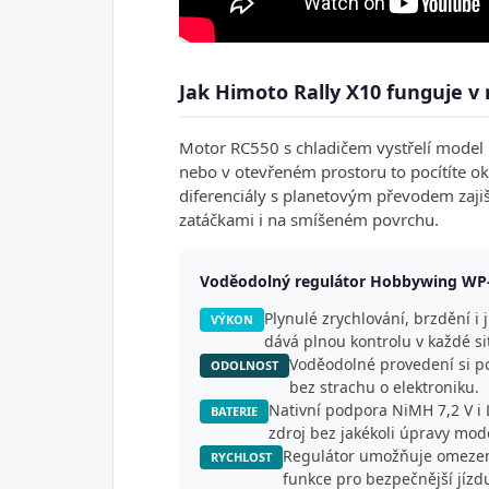
Jak Himoto Rally X10 funguje v
Motor RC550 s chladičem vystřelí model n
nebo v otevřeném prostoru to pocítíte ok
diferenciály s planetovým převodem zajišť
zatáčkami i na smíšeném povrchu.
Voděodolný regulátor Hobbywing WP-10
Plynulé zrychlování, brzdění i 
VÝKON
dává plnou kontrolu v každé si
Voděodolné provedení si po
ODOLNOST
bez strachu o elektroniku.
Nativní podpora NiMH 7,2 V i 
BATERIE
zdroj bez jakékoli úpravy mod
Regulátor umožňuje omezení
RYCHLOST
funkce pro bezpečnější jíz