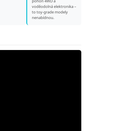
pohon 4WD a
voděodolná elektronika –
to toy-grade modely
nenabídnou.