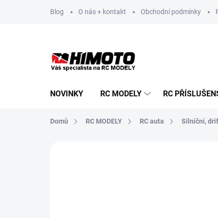
Přejít
Blog
O nás + kontakt
Obchodní podmínky
na
obsah
NOVINKY
RC MODELY
RC PŘÍSLUŠEN
Domů
RC MODELY
RC auta
Silniční, drif
Neohodnoceno
Podrobnosti hodnoce