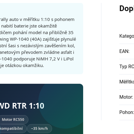
Dop
rally auto v měřítku 1:10 s pohonem
nabití baterie jste okamžitě
adičem pohání model na přibližně 35
Katego
ing WP-1040 (40A) zajišťuje plynulé
tní šasi s nezávislým zavěšením kol,
EAN
:
planetovým převodem zvládne asfalt i
-1040 podporuje NiMH 7,2 V i LiPol
i je otázkou okamžiku.
Typ RC
Měřítk
Motor
:
WD RTR 1:10
Pohon
Motor RC550
 kompatibilní
~35 km/h