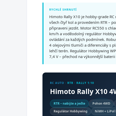
RYCHLÉ SHRNUTÍ
Himoto Rally X10 je hobby-grade RC 
všech čtyř kol a provedením RTR – po 
připraveni jezdit. Motor RC550 s chl
km/h a voděodolný regulátor Hobbyw
ovládání za každých podmínek. Robus
4 olejovými tlumiči a diferenciály s 
lehčí terén. Regulátor Hobbywing WP
7,4 V – přechod na výkonnější bateri
RC AUTO
· RTR · RALLY 1:10
Himoto Rally X10 4
RTR – nabijte a jeďte
Pohon 4WD
Regulátor Hobbywing
NiMH + LiPol