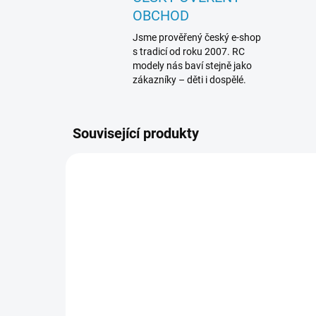
OBCHOD
Jsme prověřený český e-shop
s tradicí od roku 2007. RC
modely nás baví stejně jako
zákazníky – děti i dospělé.
Související produkty
L71110
SKLADEM