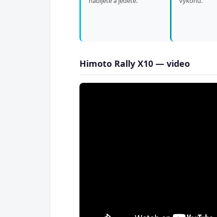
nabijete a jedete.
výkonu.
Himoto Rally X10 — video