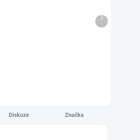
Baterie Hoovo Ni-MH
ck
5000mAh 7.2V
Další
1 090 Kč
produkt
Do košíku
Šestičlánková pohonná Ni-Mh
h
baterie s napětím 7.2V o kapacitě
citě
5000mAh. Obsahuje bateriové
é
kabely s konektorem Tamiya.
Vhodná pro všechny rc modely
y
aut, dronu, letadel, lodí atd.
Rozměry baterie jsou:
139x48x25mm
Diskuze
Značka