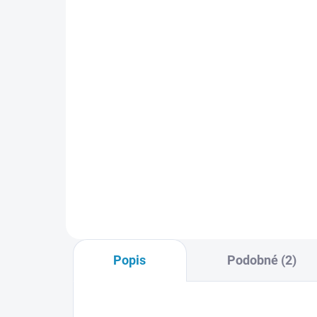
Baterie LRP Power Pack
Ba
Ni-MH 2200mAh 7.2V
Ni
499 Kč
64
Do košíku
Šestičlánková pohonná Ni-Mh
Šes
baterie s napětím 7.2V o kapacitě
bate
2200mAh. Obsahuje bateriové
330
kabely s konektorem Tamiya.
kab
Vhodná pro všechny rc modely
Vho
aut, dronu, letadel, lodí atd.
aut,
Rozměry baterie jsou:
Rozm
135x45x23mm
13
Popis
Podobné (2)