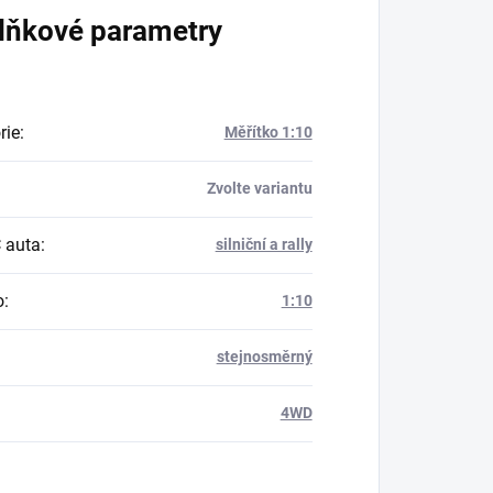
lňkové parametry
rie
:
Měřítko 1:10
Zvolte variantu
 auta
:
silniční a rally
o
:
1:10
stejnosměrný
:
4WD