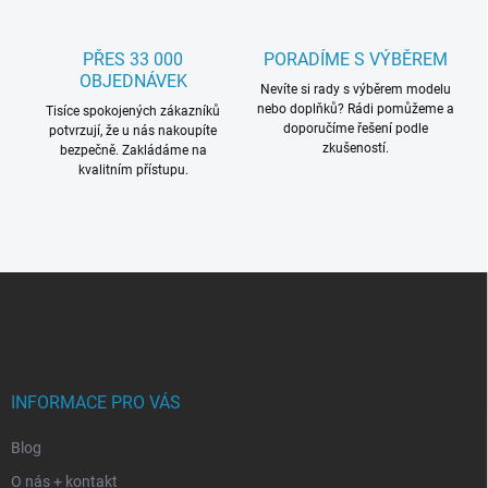
PŘES 33 000
PORADÍME S VÝBĚREM
OBJEDNÁVEK
Nevíte si rady s výběrem modelu
nebo doplňků? Rádi pomůžeme a
Tisíce spokojených zákazníků
doporučíme řešení podle
potvrzují, že u nás nakoupíte
zkušeností.
bezpečně. Zakládáme na
kvalitním přístupu.
Z
á
p
a
t
í
INFORMACE PRO VÁS
Blog
O nás + kontakt