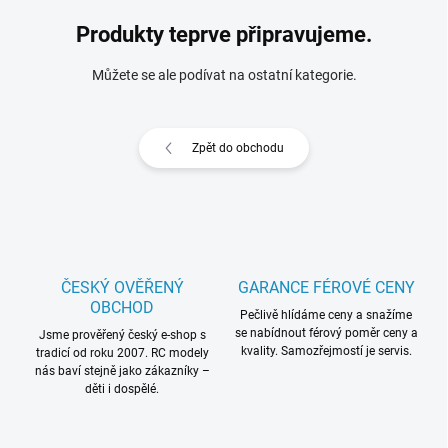
Produkty teprve připravujeme.
Můžete se ale podívat na ostatní kategorie.
Zpět do obchodu
ČESKÝ OVĚŘENÝ
GARANCE FÉROVÉ CENY
OBCHOD
Pečlivě hlídáme ceny a snažíme
se nabídnout férový poměr ceny a
Jsme prověřený český e-shop s
kvality. Samozřejmostí je servis.
tradicí od roku 2007. RC modely
nás baví stejně jako zákazníky –
děti i dospělé.