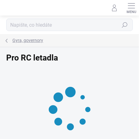
Přejít
na
obsah
Hledat
Gyra, governory
Pro RC letadla