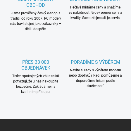
OBCHOD
Pečlivě hlídáme ceny a snažíme
se nabídnout férový poměr ceny a
Jsme prověřený český e-shop s
kvality. Samozřejmostí je servis.
tradicí od roku 2007. RC modely
nás baví stejně jako zákazníky –
děti i dospělé.
PŘES 33 000
PORADÍME S VÝBĚREM
OBJEDNÁVEK
Nevíte si rady s výběrem modelu
nebo doplňků? Rádi pomůžeme a
Tisíce spokojených zákazníků
doporučíme řešení podle
potvrzují, že u nás nakoupíte
zkušeností.
bezpečně. Zakládáme na
kvalitním přístupu.
Z
á