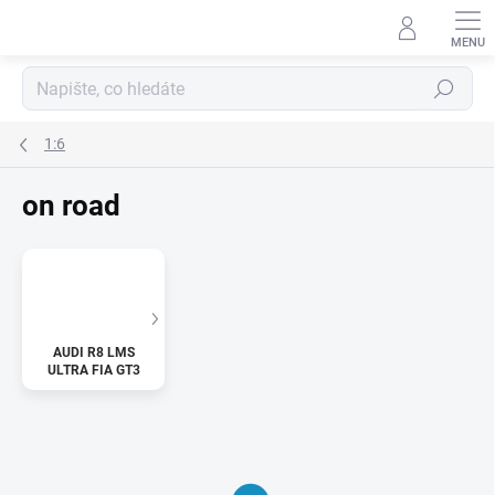
Přejít
na
obsah
Hledat
1:6
on road
AUDI R8 LMS
ULTRA FIA GT3