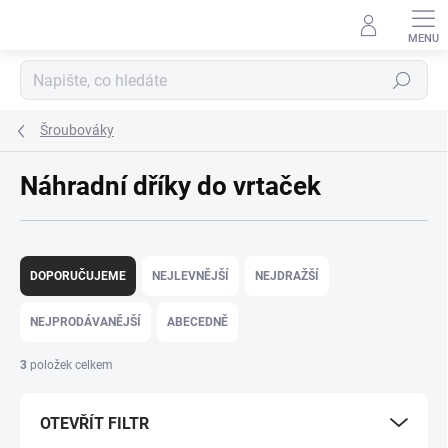
Přejít
na
obsah
Hledat
Šroubováky
Náhradní dříky do vrtaček
Ř
a
DOPORUČUJEME
NEJLEVNĚJŠÍ
NEJDRAŽŠÍ
z
e
NEJPRODÁVANĚJŠÍ
ABECEDNĚ
n
í
3
položek celkem
p
r
OTEVŘÍT FILTR
o