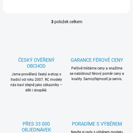
3
položek celkem
O
v
l
á
d
a
c
ČESKÝ OVĚŘENÝ
GARANCE FÉROVÉ CENY
í
OBCHOD
p
Pečlivě hlídáme ceny a snažíme
se nabídnout férový poměr ceny a
r
Jsme prověřený český e-shop s
kvality. Samozřejmostí je servis.
tradicí od roku 2007. RC modely
v
nás baví stejně jako zákazníky –
k
děti i dospělé.
y
v
ý
p
i
s
PŘES 33 000
PORADÍME S VÝBĚREM
u
OBJEDNÁVEK
Nevíte si rady s výběrem modelu