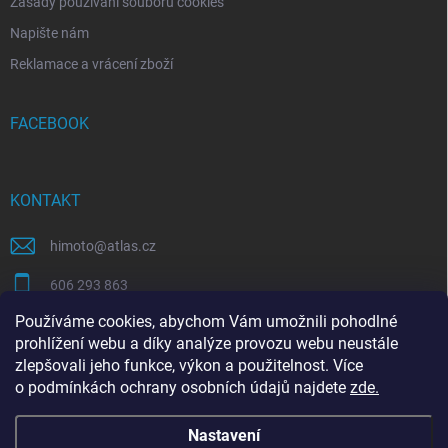
Zásady používání souborů cookies
Napište nám
Reklamace a vrácení zboží
FACEBOOK
KONTAKT
himoto
@
atlas.cz
606 293 863
Používáme cookies, abychom Vám umožnili pohodlné
https://www.facebook.com/himotocz
prohlížení webu a díky analýze provozu webu neustále
zlepšovali jeho funkce, výkon a použitelnost. Více
o
podmínkách ochrany osobních údajů
najdete
zde
.
SEO specialista | optimalizace Eshopu | Shoptet
Nastavení