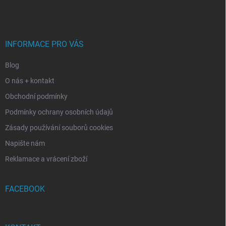
á
p
a
t
í
INFORMACE PRO VÁS
Blog
O nás + kontakt
Obchodní podmínky
Podmínky ochrany osobních údajů
Zásady používání souborů cookies
Napište nám
Reklamace a vrácení zboží
FACEBOOK