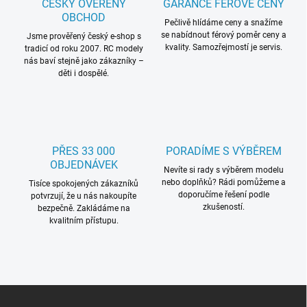
ČESKÝ OVĚŘENÝ
GARANCE FÉROVÉ CENY
í
OBCHOD
p
Pečlivě hlídáme ceny a snažíme
se nabídnout férový poměr ceny a
r
Jsme prověřený český e-shop s
kvality. Samozřejmostí je servis.
tradicí od roku 2007. RC modely
v
nás baví stejně jako zákazníky –
k
děti i dospělé.
y
v
ý
p
i
s
PŘES 33 000
PORADÍME S VÝBĚREM
u
OBJEDNÁVEK
Nevíte si rady s výběrem modelu
nebo doplňků? Rádi pomůžeme a
Tisíce spokojených zákazníků
doporučíme řešení podle
potvrzují, že u nás nakoupíte
zkušeností.
bezpečně. Zakládáme na
kvalitním přístupu.
Z