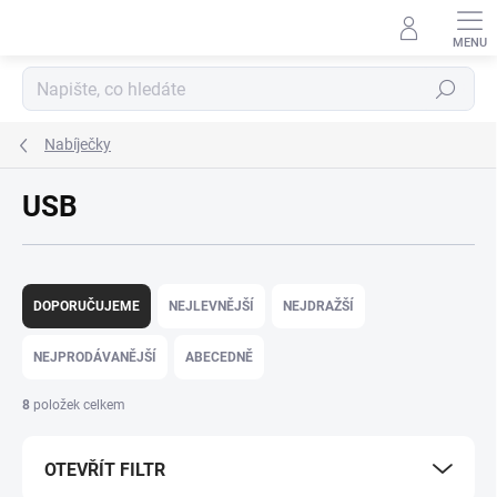
Přejít
na
obsah
Hledat
Nabíječky
USB
Ř
a
DOPORUČUJEME
NEJLEVNĚJŠÍ
NEJDRAŽŠÍ
z
e
NEJPRODÁVANĚJŠÍ
ABECEDNĚ
n
í
8
položek celkem
p
r
OTEVŘÍT FILTR
o