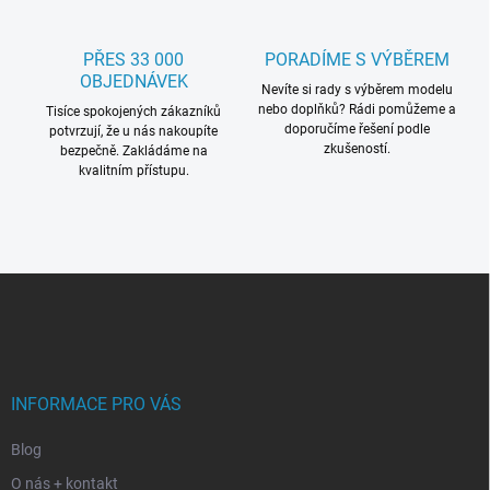
PŘES 33 000
PORADÍME S VÝBĚREM
OBJEDNÁVEK
Nevíte si rady s výběrem modelu
nebo doplňků? Rádi pomůžeme a
Tisíce spokojených zákazníků
doporučíme řešení podle
potvrzují, že u nás nakoupíte
zkušeností.
bezpečně. Zakládáme na
kvalitním přístupu.
Z
á
p
a
t
í
INFORMACE PRO VÁS
Blog
O nás + kontakt