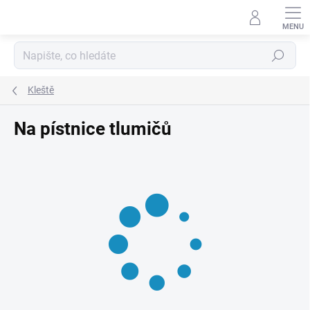
Přejít
na
obsah
Hledat
Kleště
Na pístnice tlumičů