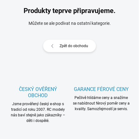
Produkty teprve připravujeme.
Můžete se ale podívat na ostatní kategorie.
Zpět do obchodu
ČESKÝ OVĚŘENÝ
GARANCE FÉROVÉ CENY
OBCHOD
Pečlivě hlídáme ceny a snažíme
se nabídnout férový poměr ceny a
Jsme prověřený český e-shop s
kvality. Samozřejmostí je servis.
tradicí od roku 2007. RC modely
nás baví stejně jako zákazníky –
děti i dospělé.