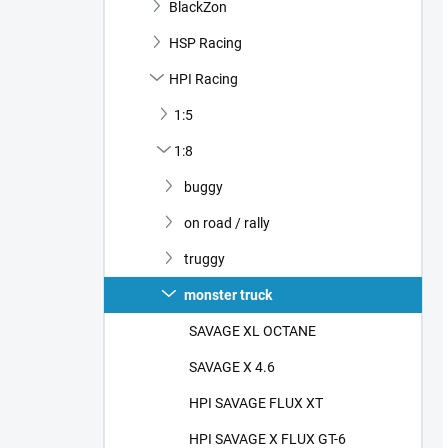
BlackZon
HSP Racing
HPI Racing
1:5
1:8
buggy
on road / rally
truggy
monster truck
SAVAGE XL OCTANE
SAVAGE X 4.6
HPI SAVAGE FLUX XT
HPI SAVAGE X FLUX GT-6