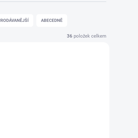
RODÁVANĚJŠÍ
ABECEDNĚ
36
položek celkem
PI86271
HPI86076
DNÁVKU
SKLADEM
86076 HPI