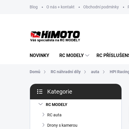
Přejít
Blog
O nás + kontakt
Obchodní podmínky
na
obsah
NOVINKY
RC MODELY
RC PŘÍSLUŠEN
Domů
RC náhradní díly
auta
HPI Racin
P
Kategorie
o
Přeskočit
s
kategorie
t
RC MODELY
r
RC auta
a
n
Drony s kamerou