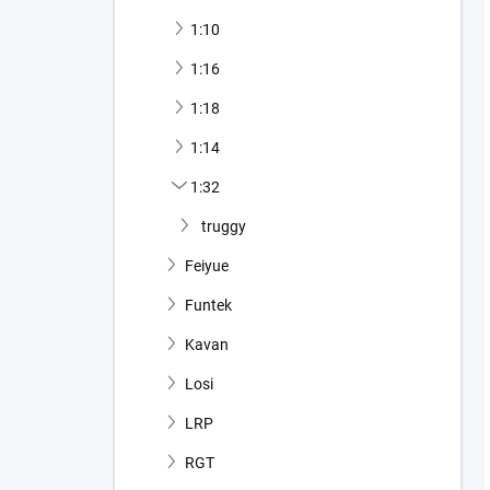
1:10
1:16
1:18
1:14
1:32
truggy
Feiyue
Funtek
Kavan
Losi
LRP
RGT