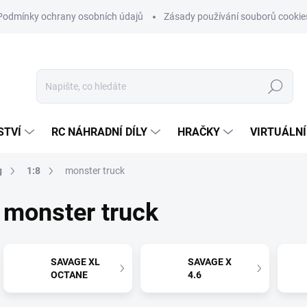
Podmínky ochrany osobních údajů
Zásady používání souborů cookie
Hledat
STVÍ
RC NÁHRADNÍ DÍLY
HRAČKY
VIRTUÁLNÍ
g
1:8
monster truck
monster truck
SAVAGE XL
SAVAGE X
OCTANE
4.6