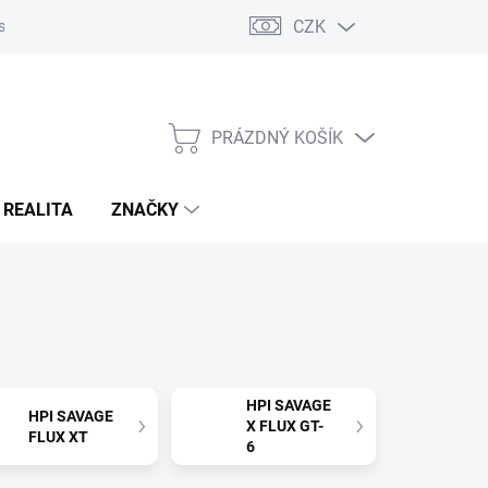
CZK
s
Napište nám
Reklamace a vrácení zboží
PRÁZDNÝ KOŠÍK
NÁKUPNÍ
KOŠÍK
 REALITA
ZNAČKY
HPI SAVAGE
HPI SAVAGE
X FLUX GT-
FLUX XT
6