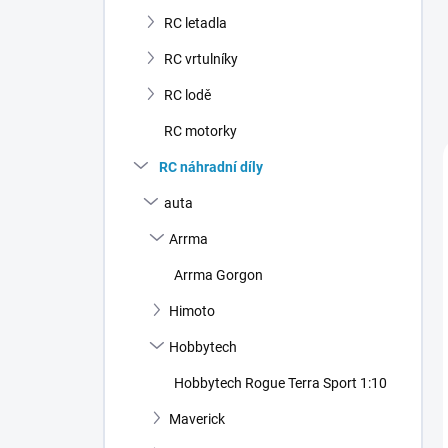
n
RC letadla
í
p
RC vrtulníky
a
n
RC lodě
e
RC motorky
l
RC náhradní díly
auta
Arrma
Arrma Gorgon
Himoto
Hobbytech
Hobbytech Rogue Terra Sport 1:10
Maverick