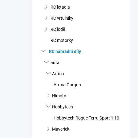
n
RC letadla
í
p
RC vrtulníky
a
n
RC lodě
e
RC motorky
l
RC náhradní díly
auta
Arrma
Arrma Gorgon
Himoto
Hobbytech
Hobbytech Rogue Terra Sport 1:10
Maverick