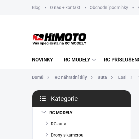
Přejít
Blog
O nás + kontakt
Obchodní podmínky
na
obsah
NOVINKY
RC MODELY
RC PŘÍSLUŠEN
Domů
RC náhradní díly
auta
Losi
P
Kategorie
o
Přeskočit
s
kategorie
t
RC MODELY
r
RC auta
a
n
Drony s kamerou