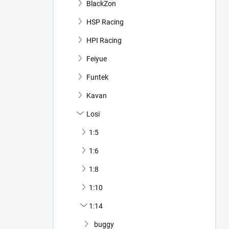
BlackZon
HSP Racing
HPI Racing
Feiyue
Funtek
Kavan
Losi
1:5
1:6
1:8
1:10
1:14
buggy