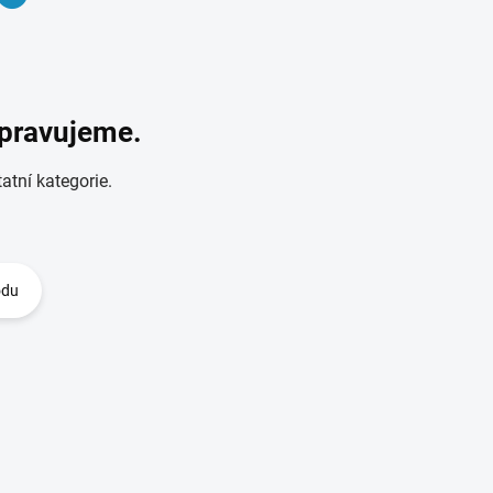
ipravujeme.
atní kategorie.
odu