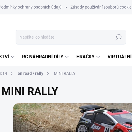
Podmínky ochrany osobních údajů
Zásady používání souborů cookie
Hledat
STVÍ
RC NÁHRADNÍ DÍLY
HRAČKY
VIRTUÁLNÍ
1:14
on road / rally
MINI RALLY
MINI RALLY