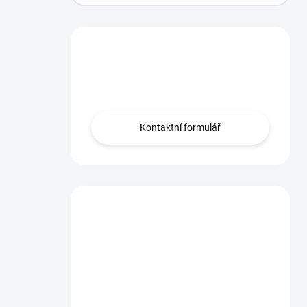
Máte otázku?
Obraťte se na nás.
Kontaktní formulář