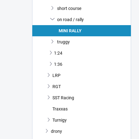
short course
on road / rally
MINI RALLY
truggy
1:24
1:36
LRP
RGT
SST Racing
Traxxas
Turnigy
drony