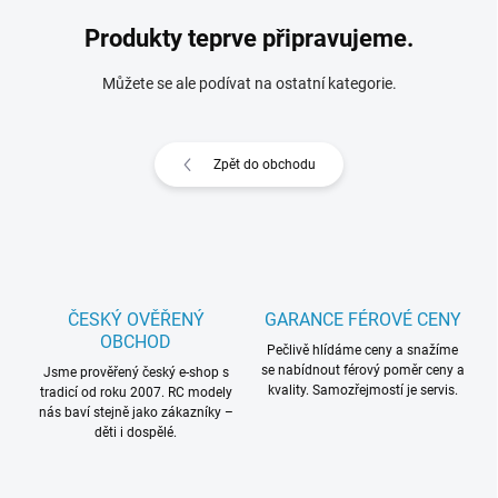
Produkty teprve připravujeme.
Můžete se ale podívat na ostatní kategorie.
Zpět do obchodu
ČESKÝ OVĚŘENÝ
GARANCE FÉROVÉ CENY
OBCHOD
Pečlivě hlídáme ceny a snažíme
se nabídnout férový poměr ceny a
Jsme prověřený český e-shop s
kvality. Samozřejmostí je servis.
tradicí od roku 2007. RC modely
nás baví stejně jako zákazníky –
děti i dospělé.