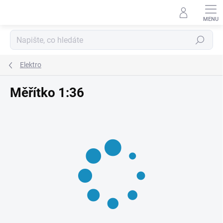
Přejít
na
obsah
Hledat
Elektro
Měřítko 1:36