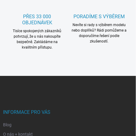
PŘES 33 000
PORADÍME S VÝBĚREM
OBJEDNÁVEK
Nevíte si rady s výběrem modelu
nebo doplňků? Rádi pomůžeme a
Tisíce spokojených zákazníků
doporučíme řešení podle
potvrzují, že u nás nakoupíte
zkušeností.
bezpečně. Zakládáme na
kvalitním přístupu.
Z
á
p
a
t
í
INFORMACE PRO VÁS
Blog
O nás + kontakt