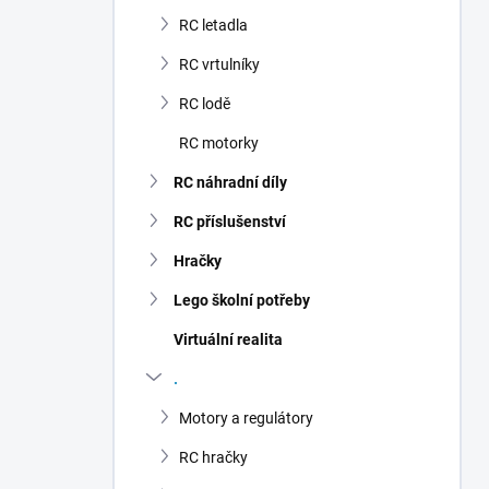
n
RC letadla
í
p
RC vrtulníky
a
n
RC lodě
e
RC motorky
l
RC náhradní díly
RC příslušenství
Hračky
Lego školní potřeby
Virtuální realita
.
Motory a regulátory
RC hračky