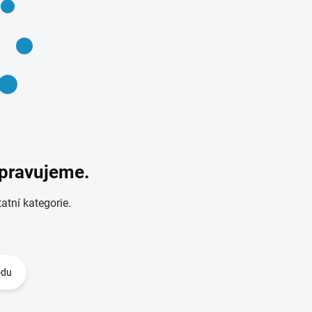
ipravujeme.
atní kategorie.
odu