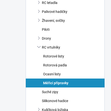
RC letadla
Palivové hadičky
Žhavení, svíčky
Piloti
Drony
RC vrtulníky
Rotorové listy
Rotorová padla
Ocasní listy
Měřicí přípravky
Suché zipy
Silikonové hadice
Kuličková ložiska