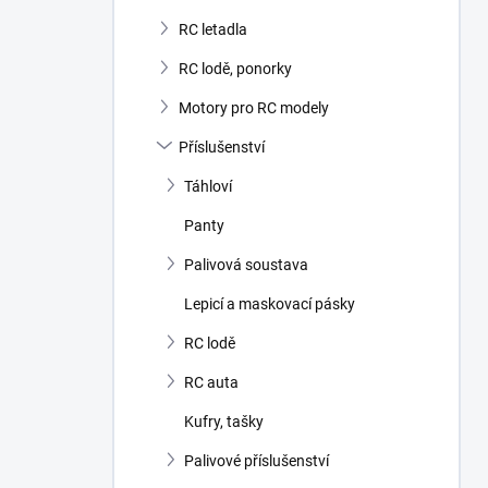
RC letadla
RC lodě, ponorky
Motory pro RC modely
Příslušenství
Táhloví
Panty
Palivová soustava
Lepicí a maskovací pásky
RC lodě
RC auta
Kufry, tašky
Palivové příslušenství