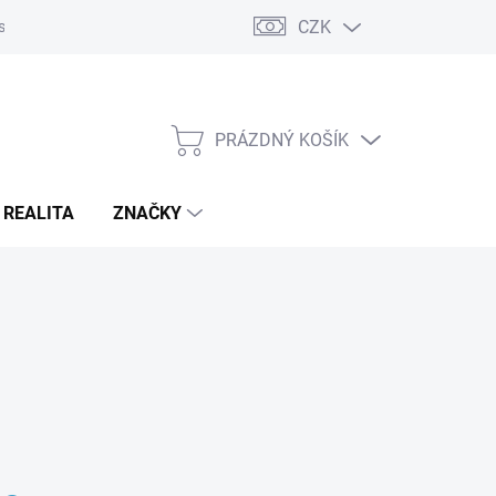
CZK
s
Napište nám
Reklamace a vrácení zboží
PRÁZDNÝ KOŠÍK
NÁKUPNÍ
KOŠÍK
 REALITA
ZNAČKY