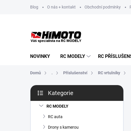
Přejít
Blog
O nás + kontakt
Obchodní podmínky
na
obsah
NOVINKY
RC MODELY
RC PŘÍSLUŠEN
Domů
.
Příslušenství
RC vrtulníky
P
Kategorie
o
Přeskočit
s
kategorie
t
RC MODELY
r
RC auta
a
n
Drony s kamerou