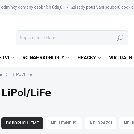
Podmínky ochrany osobních údajů
Zásady používání souborů cookie
Hledat
STVÍ
RC NÁHRADNÍ DÍLY
HRAČKY
VIRTUÁLNÍ
e
LiPol/LiFe
LiPol/LiFe
Ř
a
DOPORUČUJEME
NEJLEVNĚJŠÍ
NEJDRAŽŠÍ
NEJP
z
e