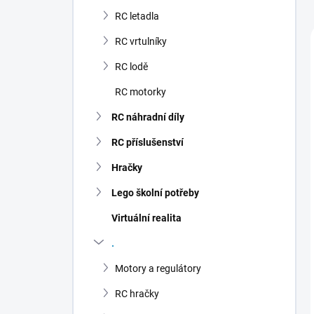
n
RC letadla
í
p
RC vrtulníky
a
n
RC lodě
e
RC motorky
l
RC náhradní díly
RC příslušenství
Hračky
Lego školní potřeby
Virtuální realita
.
Motory a regulátory
RC hračky