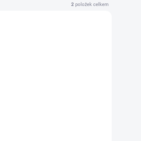
2
položek celkem
RA9767
KLADEM
(4 KS)
USB
bíjecí