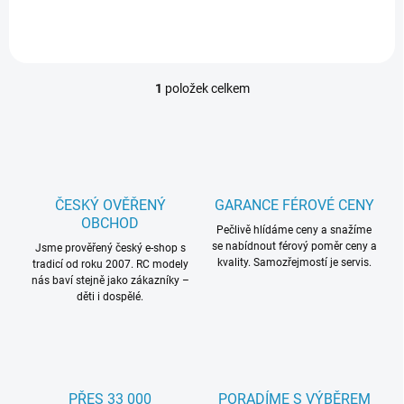
je vytvořeno z jakostních
kondenzátorů z velmi nízkým
ESR. Castle Capacitor Pack...
1
položek celkem
O
v
l
á
d
a
c
ČESKÝ OVĚŘENÝ
GARANCE FÉROVÉ CENY
í
OBCHOD
p
Pečlivě hlídáme ceny a snažíme
se nabídnout férový poměr ceny a
r
Jsme prověřený český e-shop s
kvality. Samozřejmostí je servis.
tradicí od roku 2007. RC modely
v
nás baví stejně jako zákazníky –
k
děti i dospělé.
y
v
ý
p
i
s
PŘES 33 000
PORADÍME S VÝBĚREM