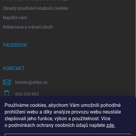
Zásady používání souborů cookies
Napište nám
Reklamace a vrácení zboží
FACEBOOK
KONTAKT
himoto
@
atlas.cz
606 293 863
Používáme cookies, abychom Vám umožnili pohodlné
https://www.facebook.com/himotocz
prohlížení webu a díky analýze provozu webu neustále
zlepšovali jeho funkce, výkon a použitelnost. Více
o
podmínkách ochrany osobních údajů
najdete
zde
.
SEO specialista | optimalizace Eshopu | Shoptet