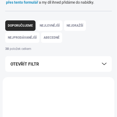
přes tento formulář
a my díl ihned přidáme do nabídky.
Ř
a
DOPORUČUJEME
NEJLEVNĚJŠÍ
NEJDRAŽŠÍ
z
e
NEJPRODÁVANĚJŠÍ
ABECEDNĚ
n
í
38
položek celkem
p
r
OTEVŘÍT FILTR
o
d
u
V
k
ý
t
p
ů
i
s
p
r