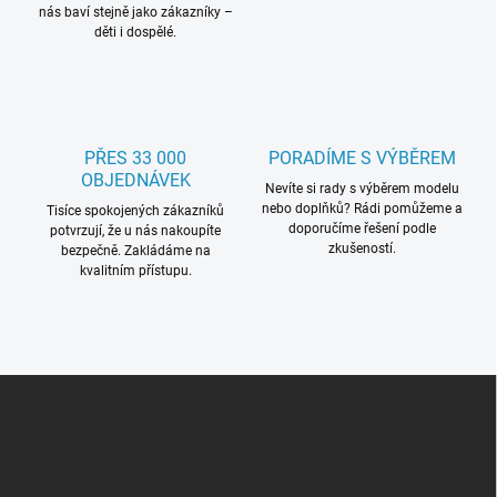
ý
nás baví stejně jako zákazníky –
p
děti i dospělé.
i
s
u
PŘES 33 000
PORADÍME S VÝBĚREM
OBJEDNÁVEK
Nevíte si rady s výběrem modelu
nebo doplňků? Rádi pomůžeme a
Tisíce spokojených zákazníků
doporučíme řešení podle
potvrzují, že u nás nakoupíte
zkušeností.
bezpečně. Zakládáme na
kvalitním přístupu.
Z
á
p
a
t