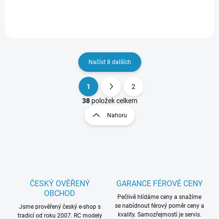
Načíst 8 dalších
1
2
O
S
v
t
38
položek celkem
l
r
Nahoru
á
á
d
n
a
k
c
o
í
p
v
r
á
v
ČESKÝ OVĚŘENÝ
GARANCE FÉROVÉ CENY
n
k
OBCHOD
í
Pečlivě hlídáme ceny a snažíme
y
se nabídnout férový poměr ceny a
Jsme prověřený český e-shop s
v
kvality. Samozřejmostí je servis.
tradicí od roku 2007. RC modely