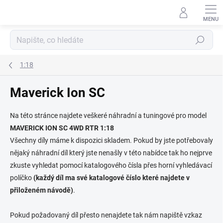
Přejít
na
obsah
Hledat
1:18
Maverick Ion SC
Na této stránce najdete veškeré náhradní a tuningové pro model
MAVERICK ION SC 4WD RTR 1:18
Všechny díly máme k dispozici skladem. Pokud by jste potřebovaly
nějaký náhradní díl který jste nenašly v této nabídce tak ho nejprve
zkuste vyhledat pomocí katalogového čísla přes horní vyhledávací
políčko
(každý díl ma své katalogové číslo které najdete v
přiloženém návodě)
.
Pokud požadovaný díl přesto nenajdete tak nám napiště vzkaz