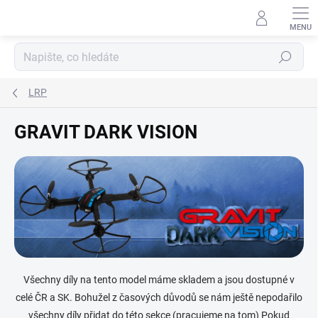
Přejít
na
obsah
Hledat
LRP
GRAVIT DARK VISION
Všechny díly na tento model máme skladem a jsou dostupné v
celé ČR a SK. Bohužel z časových důvodů se nám ještě nepodařilo
všechny díly přidat do této sekce (pracujeme na tom) Pokud