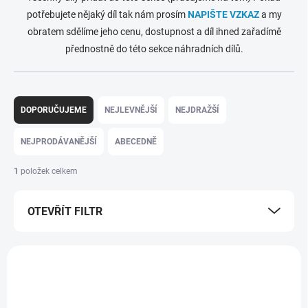
potřebujete nějaký díl tak nám prosím
NAPIŠTE VZKAZ
a my
obratem sdělíme jeho cenu, dostupnost a díl ihned zařadímě
přednostně do této sekce náhradních dílů.
Ř
a
DOPORUČUJEME
NEJLEVNĚJŠÍ
NEJDRAŽŠÍ
z
e
NEJPRODÁVANĚJŠÍ
ABECEDNĚ
n
í
1
položek celkem
p
r
OTEVŘÍT FILTR
o
d
u
V
k
ý
t
p
ů
i