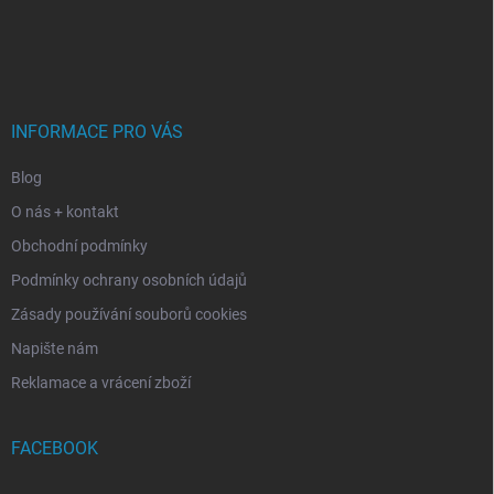
Z
á
p
a
t
í
INFORMACE PRO VÁS
Blog
O nás + kontakt
Obchodní podmínky
Podmínky ochrany osobních údajů
Zásady používání souborů cookies
Napište nám
Reklamace a vrácení zboží
FACEBOOK