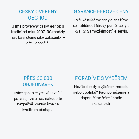
a
c
ČESKÝ OVĚŘENÝ
GARANCE FÉROVÉ CENY
í
OBCHOD
p
Pečlivě hlídáme ceny a snažíme
se nabídnout férový poměr ceny a
r
Jsme prověřený český e-shop s
kvality. Samozřejmostí je servis.
tradicí od roku 2007. RC modely
v
nás baví stejně jako zákazníky –
k
děti i dospělé.
y
v
ý
p
i
s
PŘES 33 000
PORADÍME S VÝBĚREM
u
OBJEDNÁVEK
Nevíte si rady s výběrem modelu
nebo doplňků? Rádi pomůžeme a
Tisíce spokojených zákazníků
doporučíme řešení podle
potvrzují, že u nás nakoupíte
zkušeností.
bezpečně. Zakládáme na
kvalitním přístupu.