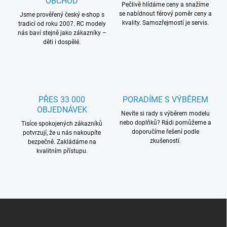
OBCHOD
Pečlivě hlídáme ceny a snažíme
se nabídnout férový poměr ceny a
Jsme prověřený český e-shop s
kvality. Samozřejmostí je servis.
tradicí od roku 2007. RC modely
nás baví stejně jako zákazníky –
děti i dospělé.
PŘES 33 000
PORADÍME S VÝBĚREM
OBJEDNÁVEK
Nevíte si rady s výběrem modelu
nebo doplňků? Rádi pomůžeme a
Tisíce spokojených zákazníků
doporučíme řešení podle
potvrzují, že u nás nakoupíte
zkušeností.
bezpečně. Zakládáme na
kvalitním přístupu.
Z
á
p