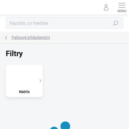
Přejít
na
obsah
Hledat
Palivové příslušenství
Filtry
Nádrže