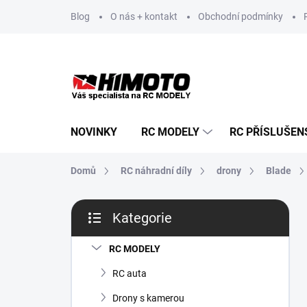
Přejít
Blog
O nás + kontakt
Obchodní podmínky
na
obsah
NOVINKY
RC MODELY
RC PŘÍSLUŠEN
Domů
RC náhradní díly
drony
Blade
P
Kategorie
o
Přeskočit
s
kategorie
t
RC MODELY
r
RC auta
a
n
Drony s kamerou