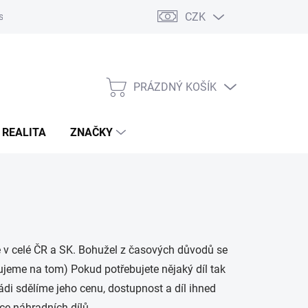
CZK
s
Napište nám
Reklamace a vrácení zboží
PRÁZDNÝ KOŠÍK
NÁKUPNÍ
KOŠÍK
 REALITA
ZNAČKY
v celé ČR a SK. Bohužel z časových důvodů se
cujeme na tom) Pokud potřebujete nějaký díl tak
di sdělíme jeho cenu, dostupnost a díl ihned
ce náhradních dílů.