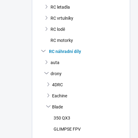
n
RC letadla
í
p
RC vrtulníky
a
n
RC lodě
e
RC motorky
l
RC náhradní díly
auta
drony
4DRC
Eachine
Blade
350 QX3
GLIMPSE FPV