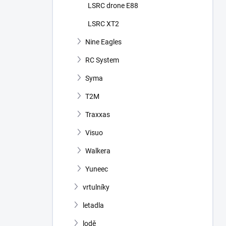
LSRC drone E88
LSRC XT2
Nine Eagles
RC System
Syma
T2M
Traxxas
Visuo
Walkera
Yuneec
vrtulníky
letadla
lodě