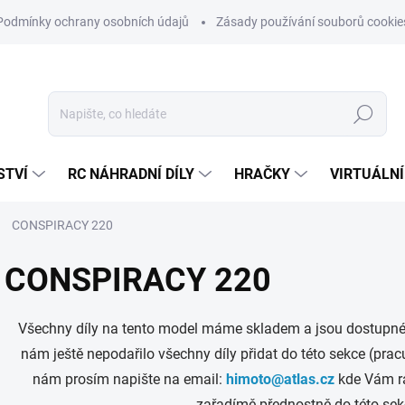
Podmínky ochrany osobních údajů
Zásady používání souborů cookie
Hledat
STVÍ
RC NÁHRADNÍ DÍLY
HRAČKY
VIRTUÁLNÍ
CONSPIRACY 220
CONSPIRACY 220
Všechny díly na tento model máme skladem a jsou dostupné 
nám ještě nepodařilo všechny díly přidat do této sekce (pra
nám prosím napište na email:
himoto@atlas.cz
kde Vám rá
zařadímě přednostně do této sek