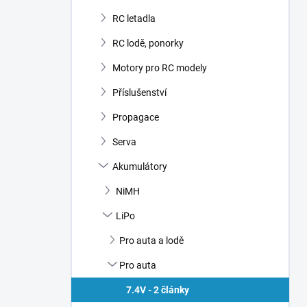
RC letadla
RC lodě, ponorky
Motory pro RC modely
Příslušenství
Propagace
Serva
Akumulátory
NiMH
LiPo
Pro auta a lodě
Pro auta
7.4V - 2 články