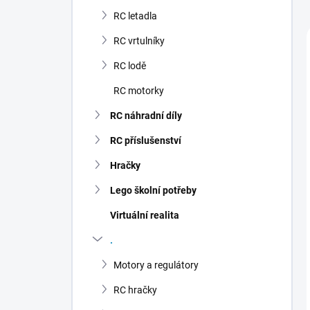
n
RC letadla
í
p
RC vrtulníky
a
n
RC lodě
e
RC motorky
l
RC náhradní díly
RC příslušenství
Hračky
Lego školní potřeby
Virtuální realita
.
Motory a regulátory
RC hračky