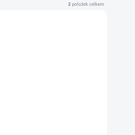
2
položek celkem
B20233
VÝROBCE
3