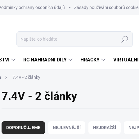
Podmínky ochrany osobních údajů
Zásady používání souborů cookie
Hledat
STVÍ
RC NÁHRADNÍ DÍLY
HRAČKY
VIRTUÁLNÍ
a
7.4V - 2 články
7.4V - 2 články
Ř
a
DOPORUČUJEME
NEJLEVNĚJŠÍ
NEJDRAŽŠÍ
NEJP
z
e