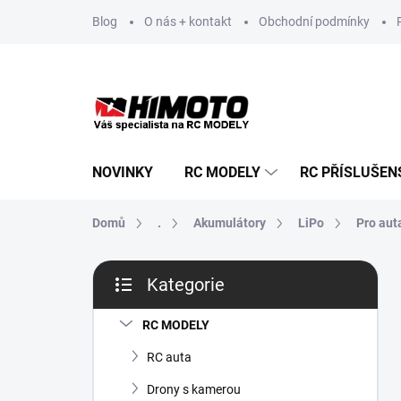
Přejít
Blog
O nás + kontakt
Obchodní podmínky
na
obsah
NOVINKY
RC MODELY
RC PŘÍSLUŠEN
Domů
.
Akumulátory
LiPo
Pro aut
P
Kategorie
o
Přeskočit
s
kategorie
t
RC MODELY
r
RC auta
a
n
Drony s kamerou