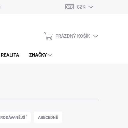
CZK
s
Napište nám
Reklamace a vrácení zboží
PRÁZDNÝ KOŠÍK
NÁKUPNÍ
KOŠÍK
 REALITA
ZNAČKY
RODÁVANĚJŠÍ
ABECEDNĚ