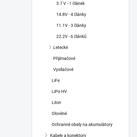
3.7 V - 1 článek
14.8V - 4 články
11.1V - 3 články
22.2V - 6 článků
Letecké
Přijímačové
Vysílačové
LiFe
LiPo HV
LiIon
Olověné
Ochranné obaly na akumulátory
Kabely a konektory