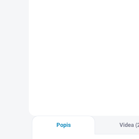
SKLADEM
(3 KS)
Nabíječka Traxxas EZ-
Bat
Peak Plus 50W / 4A
50
1 549 Kč
1 
Do košíku
Nový systém Traxxas iD je
LiPo
nejjednodušší způsob, jak nabíjet
V 5
baterie! Díky dnes zcela běžné
Roz
technologii RFID nabíječ sám
hmo
identifikuje připojený typ
vyb
akumulátoru a sám nastaví
Trax
parametry nabíjení. Pouze
zapojíte...
Popis
Videa (