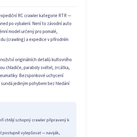
 expediční RC crawler kategorie RTR —
hned po vybalení. Není to závodní auto
erénní model určený pro pomalé,
zdu (crawling) a expedice v přírodním
ožství originálních detailů kultovního
u chladiče, paraboly světel, zrcátka,
pneumatiky. Bezsponkové uchycení
e sundá jediným pohybem bez hledání
ří chtějí schopný crawler připravený k
el postupně vylepšovat — naviják,