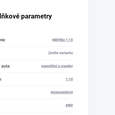
lňkové parametry
rie
:
Měřítko 1:10
Zvolte variantu
 auta
:
expediční a crawler
o
:
1:10
stejnosměrný
:
4WD