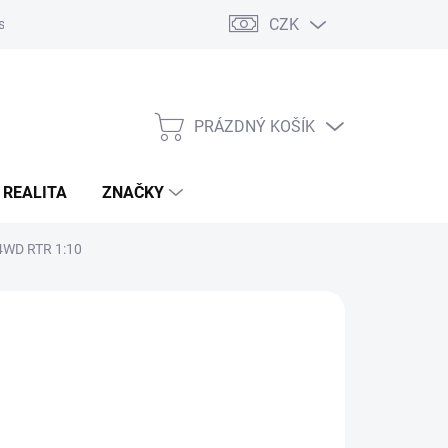
CZK
s
Napište nám
Reklamace a vrácení zboží
PRÁZDNÝ KOŠÍK
NÁKUPNÍ
KOŠÍK
 REALITA
ZNAČKY
 4WD RTR 1:10