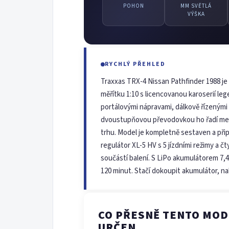
POHON
MM SVĚTLÁ
VÝŠKA
RYCHLÝ PŘEHLED
Traxxas TRX-4 Nissan Pathfinder 1988 je
měřítku 1:10 s licencovanou karoserií le
portálovými nápravami, dálkově řízenými 
dvoustupňovou převodovkou ho řadí mezi
trhu. Model je kompletně sestaven a přip
regulátor XL-5 HV s 5 jízdními režimy a č
součástí balení. S LiPo akumulátorem 7,4 
120 minut. Stačí dokoupit akumulátor, nab
CO PŘESNĚ TENTO MODE
URČEN