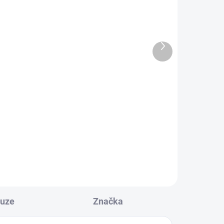
ADEM
SKLADEM
4 KS)
Baterie Li-Pol Traxxas
7600mAh 25C 7.4V (2S)
)
Další
2 279 Kč
produkt
Do košíku
LiPol baterie Traxxas 2 články 7.4
 7.4
V 7600 mAh pro modely aut.
t.
Rozměry 25 x 45 x 155 mm,
hmotnost 375g. Akumulátor je
e
vybaven novým konektorem
Traxxas iD.
kuze
Značka