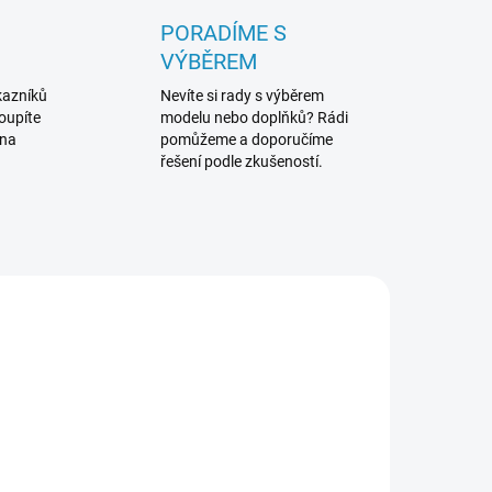
PORADÍME S
VÝBĚREM
kazníků
Nevíte si rady s výběrem
koupíte
modelu nebo doplňků? Rádi
 na
pomůžeme a doporučíme
řešení podle zkušeností.
843X
TRA2869X