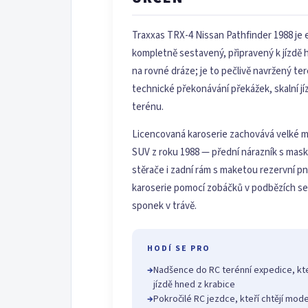
Traxxas TRX-4 Nissan Pathfinder 1988 je
kompletně sestavený, připravený k jízdě 
na rovné dráze; je to pečlivě navržený t
technické překonávání překážek, skalní jí
terénu.
Licencovaná karoserie zachovává velké mn
SUV z roku 1988 — přední nárazník s masko
stěrače i zadní rám s maketou rezervní 
karoserie pomocí zobáčků v podbězích s
sponek v trávě.
HODÍ SE PRO
→
Nadšence do RC terénní expedice, kte
jízdě hned z krabice
→
Pokročilé RC jezdce, kteří chtějí mod