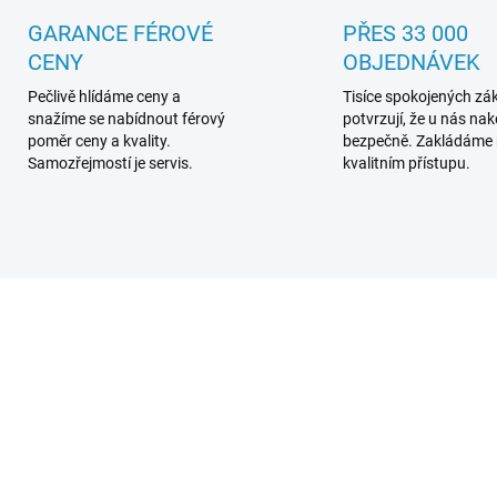
GARANCE FÉROVÉ
PŘES 33 000
CENY
OBJEDNÁVEK
Pečlivě hlídáme ceny a
Tisíce spokojených zá
snažíme se nabídnout férový
potvrzují, že u nás na
poměr ceny a kvality.
bezpečně. Zakládáme
Samozřejmostí je servis.
kvalitním přístupu.
TRA2842X
TRA2