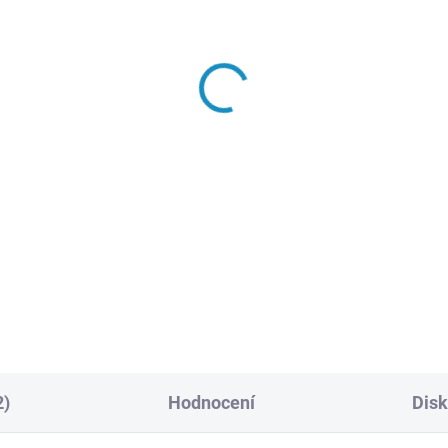
SKLADEM
SKL
(4 KS)
(
erie Li-Pol Traxxas
Baterie Li-Pol Traxxas
00mAh 25C 7.4V (2S)
5800mAh 25C 7.4V (2S
649 Kč
1 842 Kč
Do košíku
Do košíku
l baterie Traxxas 2 články 7.4
LiPol baterie Traxxas 2 články
000 mAh pro RC modely aut.
V 5800 mAh pro RC modely au
měry 25 x 45 x 135 mm,
Rozměry 25 x 45 x 135 mm,
tnost 281g. Akumulátor je
hmotnost 305g. Akumulátor j
aven novým konektorem
vybaven novým konektorem
xas iD.
Traxxas iD.
2)
Hodnocení
Dis