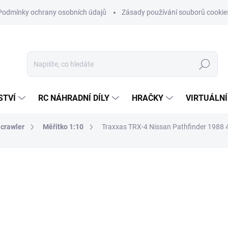
Podmínky ochrany osobních údajů
Zásady používání souborů cookie
Hledat
STVÍ
RC NÁHRADNÍ DÍLY
HRAČKY
VIRTUÁLNÍ
 crawler
Měřítko 1:10
Traxxas TRX-4 Nissan Pathfinder 1988
ní
ZNAČKA:
TRAXXAS
13 562 Kč
11 208 Kč bez DPH
Měrná
ZVOLTE VARIANTU
cena: