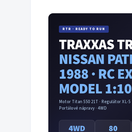
RTR · READY TO RUN
TRAXXAS TR
NISSAN PA
1988 · RC E
MODEL 1:10
Motor Titan 550 21T · Regulátor XL-5 H
Portálové nápravy · 4WD
4WD
80