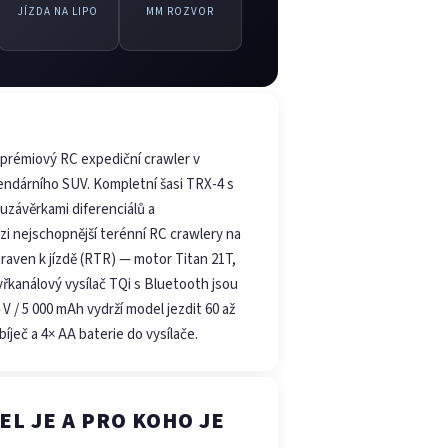
JÍZDA NA LIPO
MM ROZVOR
 prémiový RC expediční crawler v
gendárního SUV. Kompletní šasi TRX-4 s
uzávěrkami diferenciálů a
 nejschopnější terénní RC crawlery na
raven k jízdě (RTR) — motor Titan 21T,
tyřkanálový vysílač TQi s Bluetooth jsou
V / 5 000 mAh vydrží model jezdit 60 až
íječ a 4× AA baterie do vysílače.
L JE A PRO KOHO JE