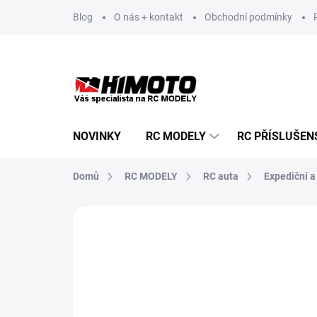
Přejít
Blog
O nás + kontakt
Obchodní podmínky
na
obsah
NOVINKY
RC MODELY
RC PŘÍSLUŠEN
Domů
RC MODELY
RC auta
Expediční a
Neohodnoceno
Podrobnosti hodnoce