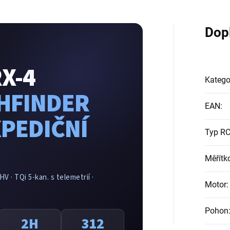
Dop
X-4
Katego
THFINDER
EAN
:
XPEDIČNÍ
Typ RC
Měřítk
V · TQi 5-kan. s telemetrií ·
Motor
:
Pohon
2H
312