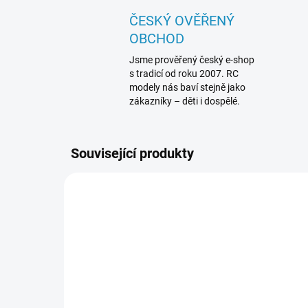
ČESKÝ OVĚŘENÝ
OBCHOD
Jsme prověřený český e-shop
s tradicí od roku 2007. RC
modely nás baví stejně jako
zákazníky – děti i dospělé.
Související produkty
TRA2970G