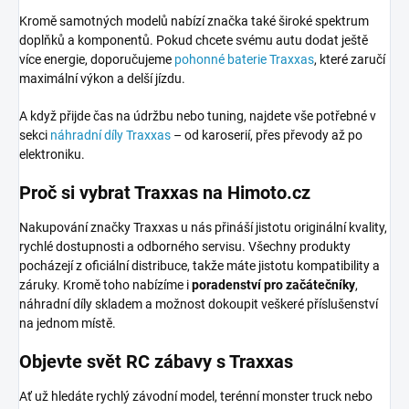
Kromě samotných modelů nabízí značka také široké spektrum
doplňků a komponentů. Pokud chcete svému autu dodat ještě
více energie, doporučujeme
pohonné baterie Traxxas
, které zaručí
maximální výkon a delší jízdu.
A když přijde čas na údržbu nebo tuning, najdete vše potřebné v
sekci
náhradní díly Traxxas
– od karoserií, přes převody až po
elektroniku.
Proč si vybrat Traxxas na Himoto.cz
Nakupování značky Traxxas u nás přináší jistotu originální kvality,
rychlé dostupnosti a odborného servisu. Všechny produkty
pocházejí z oficiální distribuce, takže máte jistotu kompatibility a
záruky. Kromě toho nabízíme i
poradenství pro začátečníky
,
náhradní díly skladem a možnost dokoupit veškeré příslušenství
na jednom místě.
Objevte svět RC zábavy s Traxxas
Ať už hledáte rychlý závodní model, terénní monster truck nebo