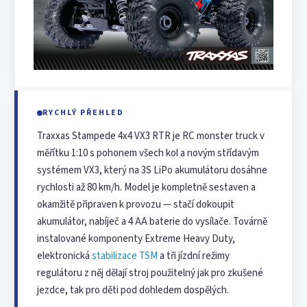
RYCHLÝ PŘEHLED
Traxxas Stampede 4x4 VX3 RTR je RC monster truck v
měřítku 1:10 s pohonem všech kol a novým střídavým
systémem VX3, který na 3S LiPo akumulátoru dosáhne
rychlosti až 80 km/h. Model je kompletně sestaven a
okamžitě připraven k provozu — stačí dokoupit
akumulátor, nabíječ a 4 AA baterie do vysílače. Továrně
instalované komponenty Extreme Heavy Duty,
elektronická
stabilizace TSM
a tři jízdní režimy
regulátoru z něj dělají stroj použitelný jak pro zkušené
jezdce, tak pro děti pod dohledem dospělých.