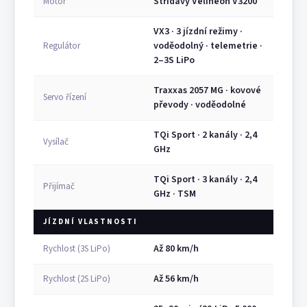
Střídavý Velineon V3200
Motor
VX3 · 3 jízdní režimy ·
voděodolný · telemetrie ·
Regulátor
2–3S LiPo
Traxxas 2057 MG · kovové
Servo řízení
převody · voděodolné
TQi Sport · 2 kanály · 2,4
Vysílač
GHz
TQi Sport · 3 kanály · 2,4
Přijímač
GHz · TSM
JÍZDNÍ VLASTNOSTI
Až 80 km/h
Rychlost (3S LiPo)
Až 56 km/h
Rychlost (2S LiPo)