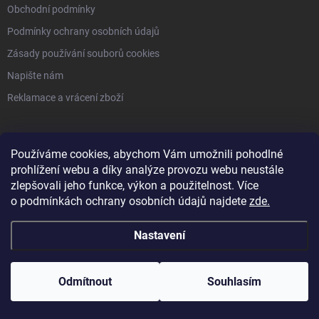
Obchodní podmínky
Podmínky ochrany osobních údajů
Zásady používání souborů cookies
Napište nám
Reklamace a vrácení zboží
FACEBOOK
Používáme cookies, abychom Vám umožnili pohodlné
prohlížení webu a díky analýze provozu webu neustále
zlepšovali jeho funkce, výkon a použitelnost. Více
KONTAKT
o
podmínkách ochrany osobních údajů
najdete
zde
.
himoto
@
atlas.cz
Nastavení
606 293 863
Odmítnout
Souhlasím
https://www.facebook.com/himotocz