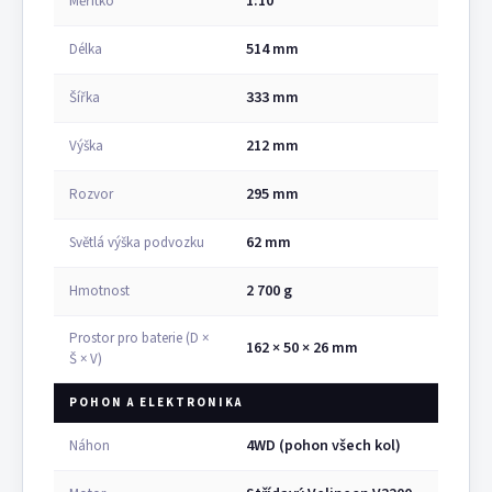
1:10
Měřítko
514 mm
Délka
333 mm
Šířka
212 mm
Výška
295 mm
Rozvor
62 mm
Světlá výška podvozku
2 700 g
Hmotnost
Prostor pro baterie (D ×
162 × 50 × 26 mm
Š × V)
POHON A ELEKTRONIKA
4WD (pohon všech kol)
Náhon