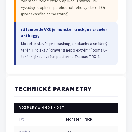
zobrazení telemetrie v aplikaci Traxxas Link
vyžaduje doplnění plnohodnotného vysílače TQi
(prodávaného samostatně).
ℹ Stampede VX3 je monster truck, ne crawler
ani buggy
Model je stavěn pro bashing, skokánky a smíšený
terén. Pro skalní crawling nebo extrémní pomalu-
terénní jízdu zvažte platformu Traxxas TRX-4.
TECHNICKÉ PARAMETRY
ROZMĚRY A HMOTNOST
Monster Truck
Typ