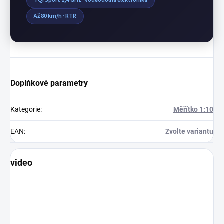
TQi Sport 2,4 GHz · voděodolná elektronika
Až 80 km/h · RTR
Doplňkové parametry
Kategorie
:
Měřítko 1:10
EAN
:
Zvolte variantu
video