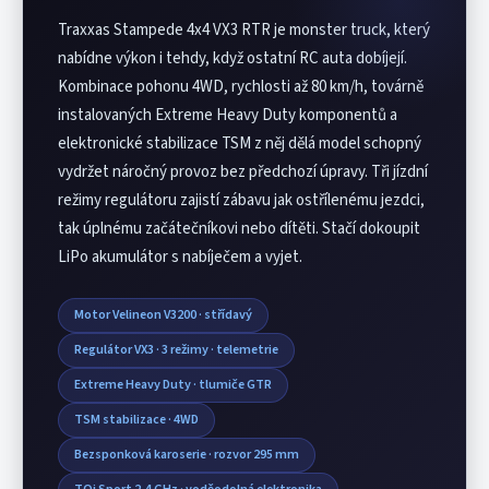
po doplnění správného vysílače zobrazí v aplikaci
Traxxas Stampede 4x4 VX3 RTR je monster truck, který
rychlost, teplotu, napětí baterie a další data v
reálném čase.
nabídne výkon i tehdy, když ostatní RC auta dobíjejí.
Kombinace pohonu 4WD, rychlosti až 80 km/h, továrně
instalovaných Extreme Heavy Duty komponentů a
elektronické stabilizace TSM z něj dělá model schopný
vydržet náročný provoz bez předchozí úpravy. Tři jízdní
režimy regulátoru zajistí zábavu jak ostřílenému jezdci,
tak úplnému začátečníkovi nebo dítěti. Stačí dokoupit
LiPo akumulátor s nabíječem a vyjet.
Motor Velineon V3200 · střídavý
Regulátor VX3 · 3 režimy · telemetrie
Extreme Heavy Duty · tlumiče GTR
TSM stabilizace · 4WD
Bezsponková karoserie · rozvor 295 mm