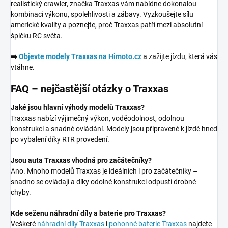
realistický crawler, značka Traxxas vám nabídne dokonalou
kombinaci výkonu, spolehlivosti a zábavy. Vyzkoušejte sílu
americké kvality a poznejte, proč Traxxas patří mezi absolutní
špičku RC světa.
➡️
Objevte modely Traxxas na Himoto.cz
a zažijte jízdu, která vás
vtáhne.
FAQ – nejčastější otázky o Traxxas
Jaké jsou hlavní výhody modelů Traxxas?
Traxxas nabízí výjimečný výkon, voděodolnost, odolnou
konstrukci a snadné ovládání. Modely jsou připravené k jízdě hned
po vybalení díky RTR provedení.
Jsou auta Traxxas vhodná pro začátečníky?
Ano. Mnoho modelů Traxxas je ideálních i pro začátečníky –
snadno se ovládají a díky odolné konstrukci odpustí drobné
chyby.
Kde seženu náhradní díly a baterie pro Traxxas?
Veškeré
náhradní díly Traxxas
i
pohonné baterie Traxxas
najdete