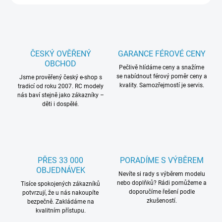
ČESKÝ OVĚŘENÝ
GARANCE FÉROVÉ CENY
OBCHOD
Pečlivě hlídáme ceny a snažíme
se nabídnout férový poměr ceny a
Jsme prověřený český e-shop s
kvality. Samozřejmostí je servis.
tradicí od roku 2007. RC modely
nás baví stejně jako zákazníky –
děti i dospělé.
PŘES 33 000
PORADÍME S VÝBĚREM
OBJEDNÁVEK
Nevíte si rady s výběrem modelu
nebo doplňků? Rádi pomůžeme a
Tisíce spokojených zákazníků
doporučíme řešení podle
potvrzují, že u nás nakoupíte
zkušeností.
bezpečně. Zakládáme na
kvalitním přístupu.