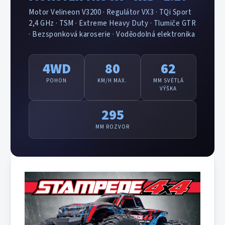
Motor Velineon V3200 · Regulátor VX3 · TQi Sport
2,4 GHz · TSM · Extreme Heavy Duty · Tlumiče GTR
· Bezsponková karoserie · Voděodolná elektronika
4WD
80
62
POHON
KM/H MAX.
MM SVĚTLÁ
VÝŠKA
295
MM ROZVOR