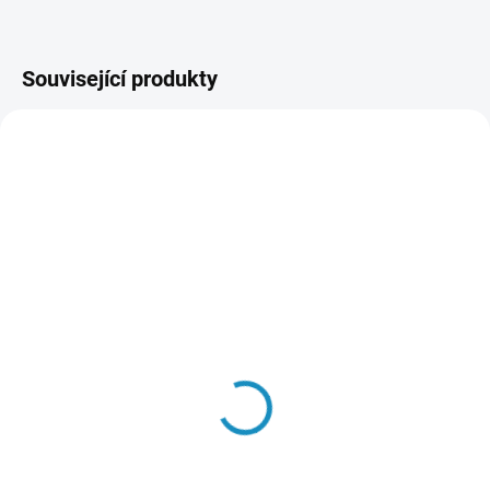
Související produkty
SKLADEM
SKLADEM
(3 KS)
(4 KS)
Nabíječka Traxxas EZ-
Baterie Li-Pol Traxxas
Peak Plus 50W / 4A
5000mAh 25C 7.4V (2S)
1 549 Kč
1 649 Kč
Do košíku
Do košíku
Nový systém Traxxas iD je
LiPol baterie Traxxas 2 články 7.4