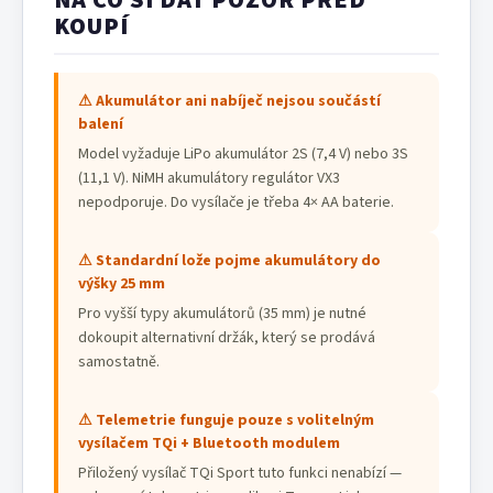
NA CO SI DÁT POZOR PŘED
KOUPÍ
⚠ Akumulátor ani nabíječ nejsou součástí
balení
Model vyžaduje LiPo akumulátor 2S (7,4 V) nebo 3S
(11,1 V). NiMH akumulátory regulátor VX3
nepodporuje. Do vysílače je třeba 4× AA baterie.
⚠ Standardní lože pojme akumulátory do
výšky 25 mm
Pro vyšší typy akumulátorů (35 mm) je nutné
dokoupit alternativní držák, který se prodává
samostatně.
⚠ Telemetrie funguje pouze s volitelným
vysílačem TQi + Bluetooth modulem
Přiložený vysílač TQi Sport tuto funkci nenabízí —