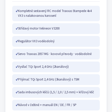
✓
Kompletně sestavený RC model Traxxas Stampede 4x4
VX3 s nalakovanou karoserií
✓
Střídavý motor Velineon V3200
✓
Regulátor VX3 voděodolný
✓
Servo Traxxas 2057 MG · kovové převody · voděodolné
✓
Vysílač TQi Sport 2,4 GHz (2kanálový)
✓
Přijímač TQi Sport 2,4 GHz (3kanálový) s TSM
✓
Sada imbusových klíčů (1,5 / 2,0 / 2,5 mm) + křížový klíč
✓
Návod v češtině + manuál EN / DE / FR / SP