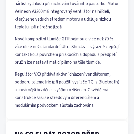
nárůst rychlosti při zachování továrního pastorku. Motor
Velineon V3200 má integrovaný ventilátor na hřídeli,
který žene vzduch středem motoru a udržuje nízkou
teplotu i při náročné jízdě.
Nové kompozitní tlumiče GTR pojmou o více než 70 %
více oleje než standardní Ultra Shocks — výrazně zlepšují
kontakt kol s povrchem při skocích a dopadu a předpětí
pružin lze nastavit maticí přímo na těle tlumiče.
Regulátor VX3 přidává aktivní chlazení ventilátorem,
podporu telemetrie (při použití vysílače TQi s Bluetooth)
a lineárnější brzdění s vyšším rozlišením. Osvědčená
konstrukce šasi se středovým diferenciálem a
modulárním podvozkem zůstala zachována.