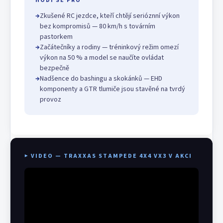
HODÍ SE PRO
→
Zkušené RC jezdce, kteří chtějí serióznní výkon
bez kompromisů — 80 km/h s továrním
pastorkem
→
Začátečníky a rodiny — tréninkový režim omezí
výkon na 50 % a model se naučíte ovládat
bezpečně
→
Nadšence do bashingu a skokánků — EHD
komponenty a GTR tlumiče jsou stavěné na tvrdý
provoz
▶ VIDEO — TRAXXAS STAMPEDE 4X4 VX3 V AKCI