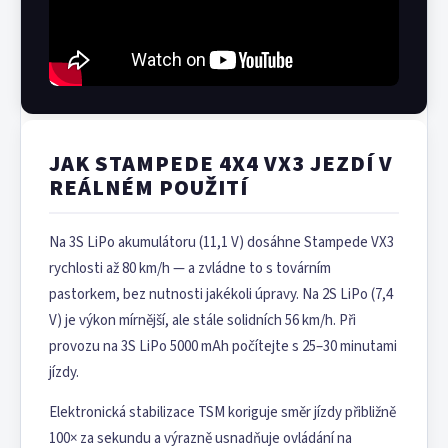
JAK STAMPEDE 4X4 VX3 JEZDÍ V
REÁLNÉM POUŽITÍ
Na 3S LiPo akumulátoru (11,1 V) dosáhne Stampede VX3
rychlosti až 80 km/h — a zvládne to s továrním
pastorkem, bez nutnosti jakékoli úpravy. Na 2S LiPo (7,4
V) je výkon mírnější, ale stále solidních 56 km/h. Při
provozu na 3S LiPo 5000 mAh počítejte s 25–30 minutami
jízdy.
Elektronická stabilizace TSM koriguje směr jízdy přibližně
100× za sekundu a výrazně usnadňuje ovládání na