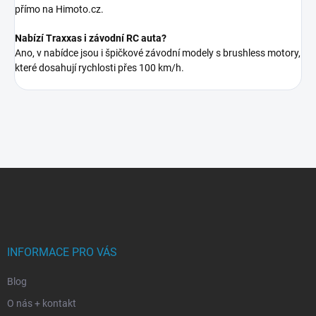
přímo na Himoto.cz.
Nabízí Traxxas i závodní RC auta?
Ano, v nabídce jsou i špičkové závodní modely s brushless motory,
které dosahují rychlosti přes 100 km/h.
Z
á
p
a
t
í
INFORMACE PRO VÁS
Blog
O nás + kontakt