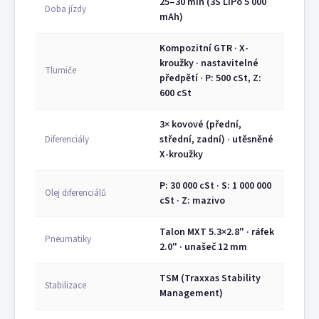
25–30 min (3S LiPo 5 000
Doba jízdy
mAh)
Kompozitní GTR · X-
kroužky · nastavitelné
Tlumiče
předpětí · P: 500 cSt, Z:
600 cSt
3× kovové (přední,
střední, zadní) · utěsněné
Diferenciály
X-kroužky
P: 30 000 cSt · S: 1 000 000
Olej diferenciálů
cSt · Z: mazivo
Talon MXT 5.3×2.8" · ráfek
Pneumatiky
2.0" · unašeč 12 mm
TSM (Traxxas Stability
Stabilizace
Management)