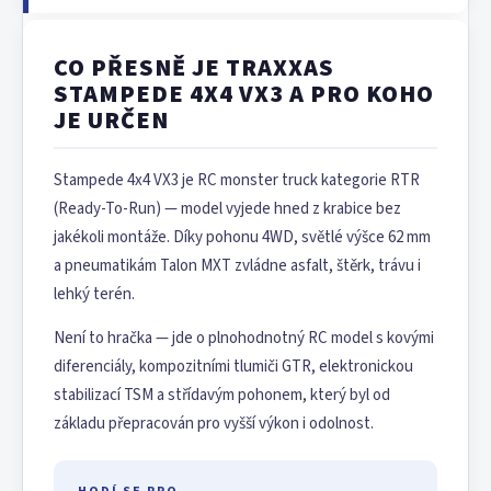
CO PŘESNĚ JE TRAXXAS
STAMPEDE 4X4 VX3 A PRO KOHO
JE URČEN
Stampede 4x4 VX3 je RC monster truck kategorie RTR
(Ready-To-Run) — model vyjede hned z krabice bez
jakékoli montáže. Díky pohonu 4WD, světlé výšce 62 mm
a pneumatikám Talon MXT zvládne asfalt, štěrk, trávu i
lehký terén.
Není to hračka — jde o plnohodnotný RC model s kovými
diferenciály, kompozitními tlumiči GTR, elektronickou
stabilizací TSM a střídavým pohonem, který byl od
základu přepracován pro vyšší výkon i odolnost.