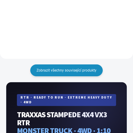
nejjednodušší způsob, jak nabíjet
V 5000 mAh pro RC modely aut.
baterie! Díky dnes zcela běžné
Rozměry 25 x 45 x 135 mm,
technologii RFID nabíječ sám
hmotnost 281g. Akumulátor je
identifikuje připojený typ
vybaven novým konektorem
akumulátoru a sám nastaví
Traxxas iD.
parametry nabíjení. Pouze
zapojíte...
Zobrazit všechny související produkty
RTR · READY TO RUN · EXTREME HEAVY DUTY
· 4WD
TRAXXAS STAMPEDE 4X4 VX3
RTR
MONSTER TRUCK · 4WD · 1:10