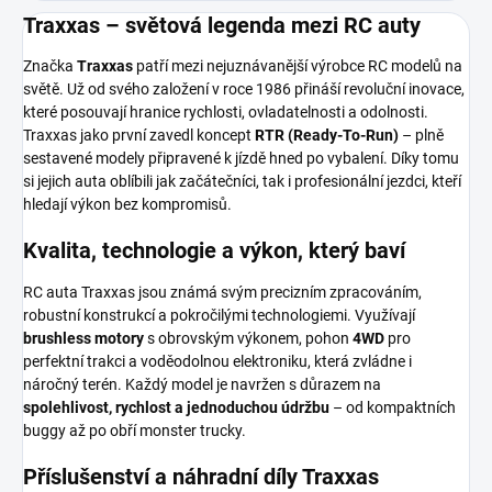
Traxxas – světová legenda mezi RC auty
Značka
Traxxas
patří mezi nejuznávanější výrobce RC modelů na
světě. Už od svého založení v roce 1986 přináší revoluční inovace,
které posouvají hranice rychlosti, ovladatelnosti a odolnosti.
Traxxas jako první zavedl koncept
RTR (Ready-To-Run)
– plně
sestavené modely připravené k jízdě hned po vybalení. Díky tomu
si jejich auta oblíbili jak začátečníci, tak i profesionální jezdci, kteří
hledají výkon bez kompromisů.
Kvalita, technologie a výkon, který baví
RC auta Traxxas jsou známá svým precizním zpracováním,
robustní konstrukcí a pokročilými technologiemi. Využívají
brushless motory
s obrovským výkonem, pohon
4WD
pro
perfektní trakci a voděodolnou elektroniku, která zvládne i
náročný terén. Každý model je navržen s důrazem na
spolehlivost, rychlost a jednoduchou údržbu
– od kompaktních
buggy až po obří monster trucky.
Příslušenství a náhradní díly Traxxas