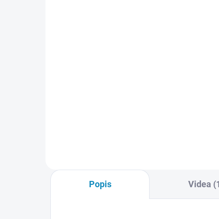
Li-Pol baterie BlackZon
Smyter 2400mAh 60C
11.1V (540248)
749 Kč
Do košíku
Tříčlánková pohonná Li-Pol
baterie s napětím 11.1V o
kapacitě 2400Ah s vybíjecím
proudem 60C. Obsahuje
bateriové kabely s konektorem
DEANS a standartní servisní
konektor XH-3S. Vhodná pro
všechny rc modely...
Popis
Videa (