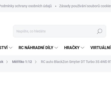
Podmínky ochrany osobních údajů
Zásady používání souborů cookie
Hledat
STVÍ
RC NÁHRADNÍ DÍLY
HRAČKY
VIRTUÁLNÍ
ck
Měřítko 1:12
RC auto BlackZon Smyter DT Turbo 3S 4WD RT
ní
ZNAČKA:
BLACKZON
4 264 Kč
3 524 Kč bez DPH
Měrná
SKLADEM
cena: