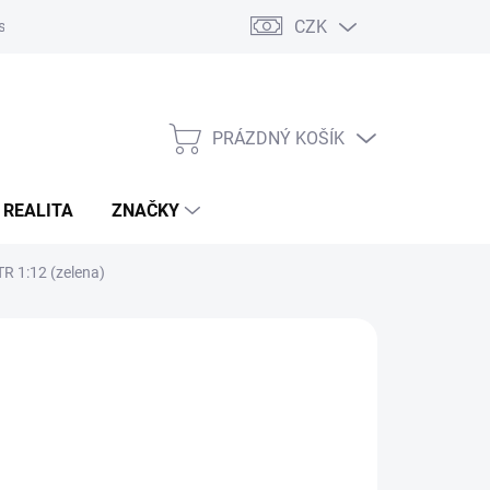
CZK
s
Napište nám
Reklamace a vrácení zboží
PRÁZDNÝ KOŠÍK
NÁKUPNÍ
KOŠÍK
 REALITA
ZNAČKY
R 1:12 (zelena)