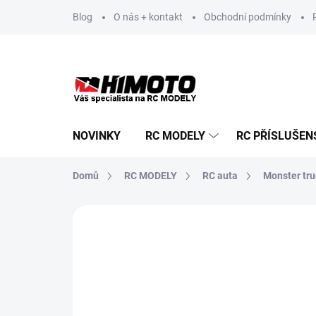
Přejít
Blog
O nás + kontakt
Obchodní podmínky
na
obsah
NOVINKY
RC MODELY
RC PŘÍSLUŠEN
Domů
RC MODELY
RC auta
Monster tru
Neohodnoceno
Podrobnosti hodnoce