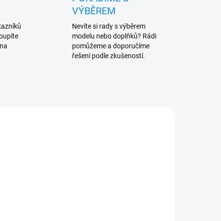
VÝBĚREM
kazníků
Nevíte si rady s výběrem
koupíte
modelu nebo doplňků? Rádi
 na
pomůžeme a doporučíme
řešení podle zkušeností.