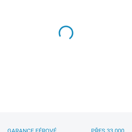
−
+
Model Desert trucku v měřít
střídavým motorem 390 vč. 
akumulátoru. Voděodolná jed
DETAILNÍ INFORMACE
GARANCE FÉROVÉ
PŘES 33 000