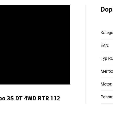
Dop
Katego
EAN
:
Typ RC
Měřítk
Motor
:
bo 3S DT 4WD RTR 112
Pohon