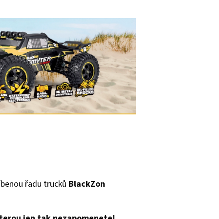
íbenou řadu trucků
BlackZon
 kterou jen tak nezapomenete!