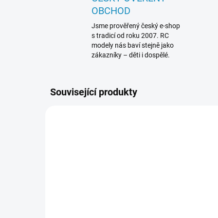
OBCHOD
Jsme prověřený český e-shop
s tradicí od roku 2007. RC
modely nás baví stejně jako
zákazníky – děti i dospělé.
Související produkty
HPI540248
SKLADEM