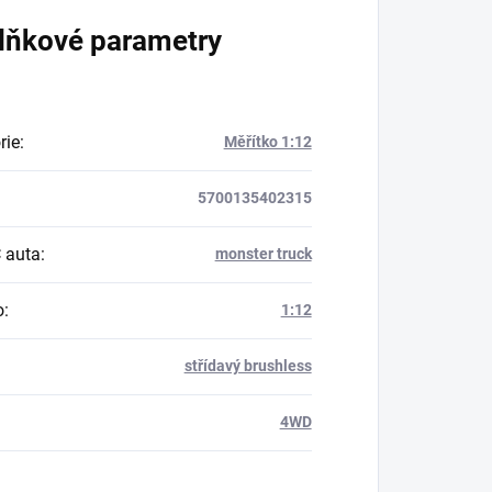
lňkové parametry
rie
:
Měřítko 1:12
5700135402315
 auta
:
monster truck
o
:
1:12
střídavý brushless
:
4WD