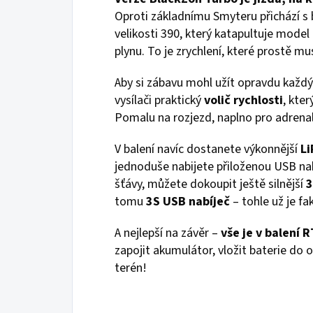
Oproti základnímu Smyteru přichází 
velikosti 390, který katapultuje mode
plynu. To je zrychlení, které prostě mu
Aby si zábavu mohl užít opravdu každý 
vysílači praktický
volič rychlosti
, kte
Pomalu na rozjezd, naplno pro adrenal
V balení navíc dostanete výkonnější
Li
jednoduše nabijete přiloženou USB nab
šťávy, můžete dokoupit ještě silnější
3
tomu
3S USB nabíječ
– tohle už je fa
A nejlepší na závěr –
vše je v balení 
zapojit akumulátor, vložit baterie do 
terén!