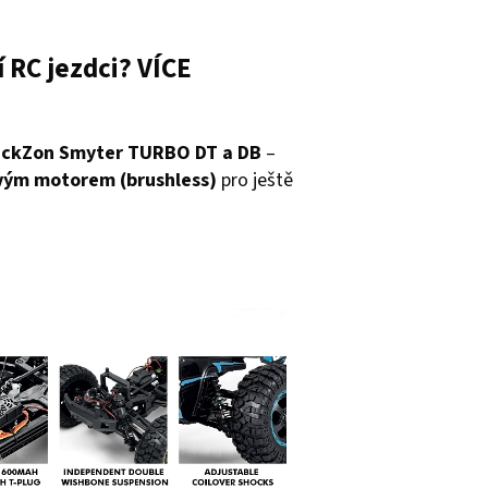
í RC jezdci? VÍCE
ackZon Smyter TURBO DT a DB
–
ým motorem (brushless)
pro ještě