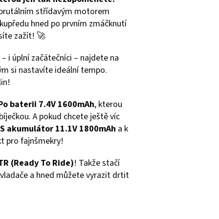
s brutálním střídavým motorem
l kupředu hned po prvním zmáčknutí
síte zažít! 🚀
– i úplní začátečníci – najdete na
rým si nastavíte ideální tempo.
in!
Po baterii 7.4V 1600mAh
, kterou
íječkou. A pokud chcete ještě víc
S akumulátor 11.1V 1800mAh
a k
kt pro fajnšmekry!
RTR (Ready To Ride)
! Takže stačí
ovladače a hned můžete vyrazit drtit