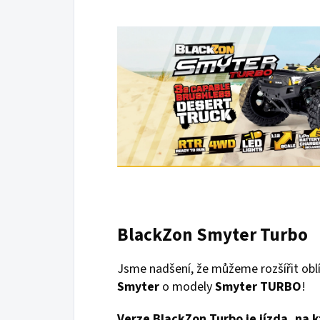
BlackZon Smyter Turbo
Jsme nadšení, že můžeme rozšířit obl
Smyter
o modely
Smyter TURBO
!
Verze BlackZon Turbo je jízda, na