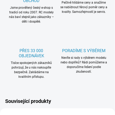
OBCHOD
Pečlivě hlídáme ceny a snažíme
se nabídnout férový poměr ceny a
Jsme prověřený český e-shop s
kvality. Samozřejmostí je servis.
tradicí od roku 2007. RC modely
nás baví stejně jako zákazníky –
děti i dospělé.
PŘES 33 000
PORADÍME S VÝBĚREM
OBJEDNÁVEK
Nevíte si rady s výběrem modelu
nebo doplňků? Rádi pomůžeme a
Tisíce spokojených zákazníků
doporučíme řešení podle
potvrzují, že u nás nakoupíte
zkušeností.
bezpečně. Zakládáme na
kvalitním přístupu.
Související produkty
NOVINKA