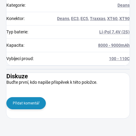
Kategorie
:
Deans
Konektor
:
Deans
,
EC3
,
EC5
,
Traxxas
,
XT60
,
XT90
Typ baterie
:
Li-Pol 7.4V (2S)
Kapacita
:
8000 - 9000mAh
Vybíjecí proud
:
100 - 110C
Diskuze
Buďte první, kdo napíše příspěvek k této položce.
Přidat komentář