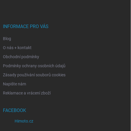
á
p
a
t
í
INFORMACE PRO VÁS
Blog
O nás + kontakt
Obchodní podmínky
Podmínky ochrany osobních údajů
Zásady používání souborů cookies
Napište nám
Reklamace a vrácení zboží
FACEBOOK
Himoto.cz