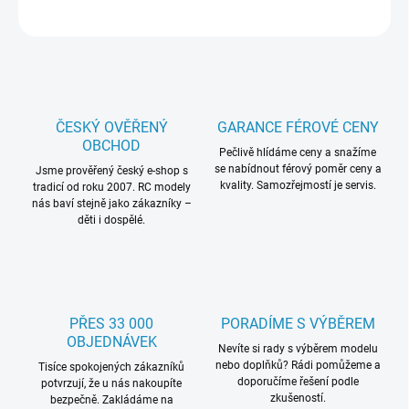
ZEPTAT SE
HLÍDAT
ČESKÝ OVĚŘENÝ
GARANCE FÉROVÉ CENY
OBCHOD
Pečlivě hlídáme ceny a snažíme
se nabídnout férový poměr ceny a
Jsme prověřený český e-shop s
kvality. Samozřejmostí je servis.
tradicí od roku 2007. RC modely
nás baví stejně jako zákazníky –
děti i dospělé.
PŘES 33 000
PORADÍME S VÝBĚREM
OBJEDNÁVEK
Nevíte si rady s výběrem modelu
nebo doplňků? Rádi pomůžeme a
Tisíce spokojených zákazníků
doporučíme řešení podle
potvrzují, že u nás nakoupíte
zkušeností.
bezpečně. Zakládáme na